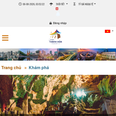
06-08-2026, 03:52:22
THỜI TIẾT
TỶ GIÁ NGOẠI TỆ
0
Đăng nhập
Trang chủ
Khám phá