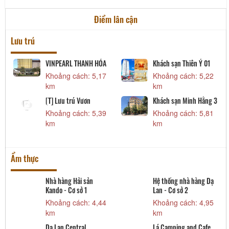
Điểm lân cận
Lưu trú
VINPEARL THANH HÓA
Khách sạn Thiên Ý 01
Khoảng cách: 5,17
Khoảng cách: 5,22
km
km
[T] Lưu trú Vươn
Khách sạn Minh Hằng 3
Khoảng cách: 5,39
Khoảng cách: 5,81
km
km
Ẩm thực
t
Nhà hàng Hải sản
Hệ thống nhà hàng Dạ
Kando - Cơ sở 1
Lan - Cơ sở 2
Khoảng cách: 4,44
Khoảng cách: 4,95
km
km
Dạ Lan Central
Lá Camping and Cafe