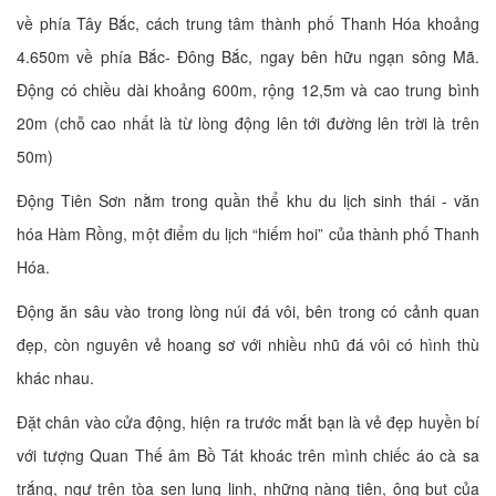
về phía Tây Bắc, cách trung tâm thành phố Thanh Hóa khoảng
4.650m về phía Bắc- Đông Bắc, ngay bên hữu ngạn sông Mã.
Động có chiều dài khoảng 600m, rộng 12,5m và cao trung bình
20m (chỗ cao nhất là từ lòng động lên tới đường lên trời là trên
50m)
Động Tiên Sơn nằm trong quần thể khu du lịch sinh thái - văn
hóa Hàm Rồng, một điểm du lịch “hiếm hoi” của thành phố Thanh
Hóa.
Động ăn sâu vào trong lòng núi đá vôi, bên trong có cảnh quan
đẹp, còn nguyên vẻ hoang sơ với nhiều nhũ đá vôi có hình thù
khác nhau.
Đặt chân vào cửa động, hiện ra trước mắt bạn là vẻ đẹp huyền bí
với tượng Quan Thế âm Bồ Tát khoác trên mình chiếc áo cà sa
trắng, ngự trên tòa sen lung linh, những nàng tiên, ông bụt của