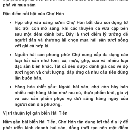
phá và mua sắm.
Đặc điểm nổi bật của Chợ Hón
Họp chợ vào sáng sớm: Chợ Hón bắt đầu sôi động từ
lúc trời còn mờ sáng, khi các thuyền cá vừa cập bến
sau một đêm đánh bắt. Đây là thời điểm lý tưởng để
người dân và thương lái chọn mua hải sản tươi sống
với giá cả hợp lý.
Nguồn hải sản phong phú: Chợ cung cấp đa dạng các
loại hải sản như tôm, cá, mực, ghẹ, cua và nhiều loại
đặc sản biển khác. Tất cả đều được đánh giá cao về độ
tươi ngon và chất lượng, đáp ứng cả nhu cầu tiêu dùng
lẫn buôn bán.
Hàng hóa thiết yếu: Ngoài hải sản, chợ còn bày bán
nhiều mặt hàng khác như rau củ, thực phẩm khô, gia vị
và các sản phẩm phục vụ đời sống hàng ngày của
người dân địa phương.
Vị trí thuận lợi gần biển Hải Tiến
Nằm gần bãi biển Hải Tiến, Chợ Hón tận dụng lợi thế địa lý để
phát triển kinh doanh hải sản, đồng thời tạo nên một điểm