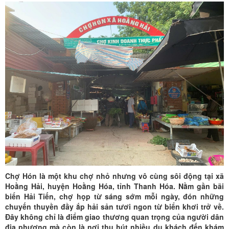
Chợ Hón là một khu chợ nhỏ nhưng vô cùng sôi động tại xã
Hoằng Hải, huyện Hoằng Hóa, tỉnh Thanh Hóa. Nằm gần bãi
biển Hải Tiến, chợ họp từ sáng sớm mỗi ngày, đón những
chuyến thuyền đầy ắp hải sản tươi ngon từ biển khơi trở về.
Đây không chỉ là điểm giao thương quan trọng của người dân
địa phương mà còn là nơi thu hút nhiều du khách đến khám