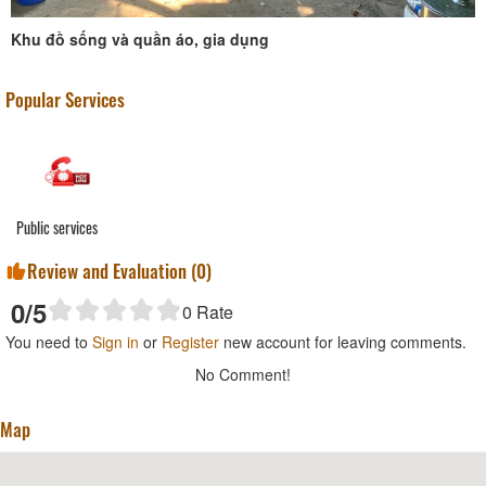
Khu đồ sống và quần áo, gia dụng
Popular Services
Public services
Review and Evaluation (
0
)
0
/5
0
Rate
You need to
Sign in
or
Register
new account for leaving comments.
No Comment!
Map