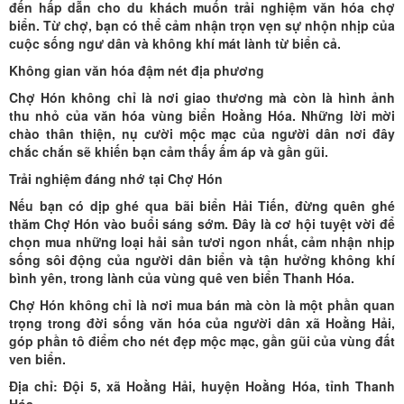
đến hấp dẫn cho du khách muốn trải nghiệm văn hóa chợ
biển. Từ chợ, bạn có thể cảm nhận trọn vẹn sự nhộn nhịp của
cuộc sống ngư dân và không khí mát lành từ biển cả.
Không gian văn hóa đậm nét địa phương
Chợ Hón không chỉ là nơi giao thương mà còn là hình ảnh
thu nhỏ của văn hóa vùng biển Hoằng Hóa. Những lời mời
chào thân thiện, nụ cười mộc mạc của người dân nơi đây
chắc chắn sẽ khiến bạn cảm thấy ấm áp và gần gũi.
Trải nghiệm đáng nhớ tại Chợ Hón
Nếu bạn có dịp ghé qua bãi biển Hải Tiến, đừng quên ghé
thăm Chợ Hón vào buổi sáng sớm. Đây là cơ hội tuyệt vời để
chọn mua những loại hải sản tươi ngon nhất, cảm nhận nhịp
sống sôi động của người dân biển và tận hưởng không khí
bình yên, trong lành của vùng quê ven biển Thanh Hóa.
Chợ Hón không chỉ là nơi mua bán mà còn là một phần quan
trọng trong đời sống văn hóa của người dân xã Hoằng Hải,
góp phần tô điểm cho nét đẹp mộc mạc, gần gũi của vùng đất
ven biển.
Địa chỉ: Đội 5, xã Hoằng Hải, huyện Hoằng Hóa, tỉnh Thanh
Hóa.