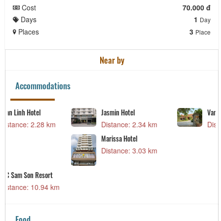
Cost
70.000 đ
Days
1
Day
Places
3
Place
Near by
Accommodations
Van Chai Resort
Vu Gia Hotel
Distance: 12.05 km
Distance: 12.31 km
Food