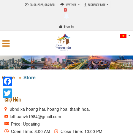
08-08-2026, 08:25:26
WEATHER
EXCHANGE RATE
0
Sign in
Home
Store
Facebook
Chợ Hón
Twitter
ubnd xa hoang hai, hoang hoa, thanh hoa,
lethuanvh1984@gmail.com
Price: Updating
Open Time: 8:00 AM -
Close Time: 10:00 PM