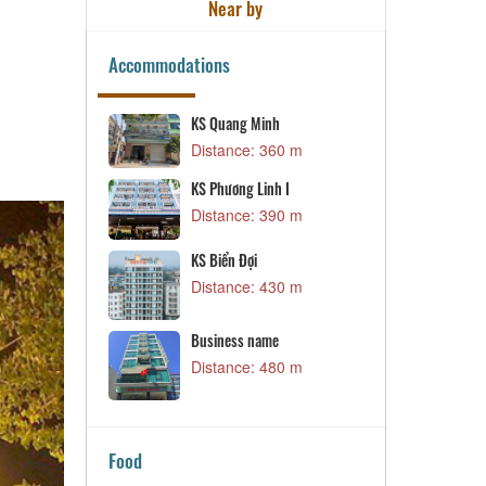
Near by
Accommodations
Dragon Sea Hotel
 m
Distance: 490 m
Khách sạn Nam Phong
I
Distance: 510 m
 m
 m
 m
Food