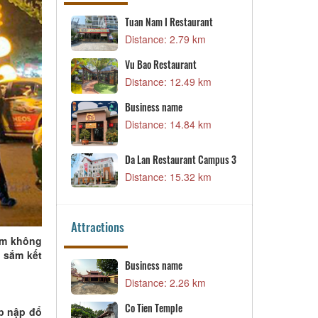
aurant
Business name
9 km
Distance: 16.15 km
nt
Da Lan Restaurant Campus 2
49 km
Distance: 16.44 km
84 km
ant Campus 3
32 km
Attractions
ểm không
 sắm kết
The Temple of General Hoang
Minh Tu
6 km
Distance: 3.45 km
p nập đổ
Business name