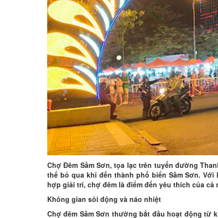
Chợ Đêm Sầm Sơn, tọa lạc trên tuyến đường Thanh
thể bỏ qua khi đến thành phố biển Sầm Sơn. Với
hợp giải trí, chợ đêm là điểm đến yêu thích của c
Không gian sôi động và náo nhiệt
Chợ đêm Sầm Sơn thường bắt đầu hoạt động từ kho