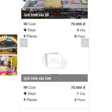
Lịch trình của tôi
Lịch trình t
Cost
70.000 đ
Cost
Days
3
Days
Day
Places
8
Places
Place
Lịch trình của Linh
nga nè lai
Cost
70.000 đ
Cost
Days
1
Days
Day
Places
3
Places
Place