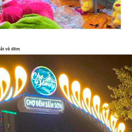
KS An Na Hotel
KS Quang Minh
Distance: 20 m
Distance: 360
ất về đêm
Thế Anh I
KS Phương Linh 
Distance: 130 m
Distance: 390
KS Biển Đợi
TrungDongHotel
Distance: 430
Distance: 210 m
Business name
KS Thùy Linh
Distance: 480
Distance: 340 m