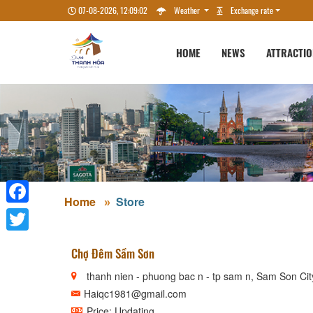
07-08-2026, 12:09:05
Weather
Exchange rate
HOME
NEWS
ATTRACTI
Home
Store
Facebook
Twitter
Chợ Đêm Sầm Sơn
thanh nien - phuong bac n - tp sam n, Sam Son Cit
Haiqc1981@gmail.com
Price: Updating