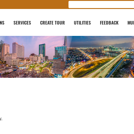
ONS
SERVICES
CREATE TOUR
UTILITIES
FEEDBACK
MU
y,