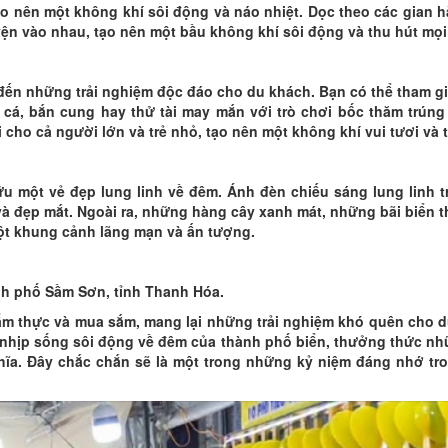
Distance: 1.16 km
Distance: 2.4
ạo nên một không khí sôi động và náo nhiệt. Dọc theo các gian 
ện vào nhau, tạo nên một bầu không khí sôi động và thu hút mọi
Doc Cuoc Temple
Business name
Distance: 1.21 km
Distance: 2.8
ến những trải nghiệm độc đáo cho du khách. Bạn có thể tham g
Business name
Western Temple 
cá, bắn cung hay thử tài may mắn với trò chơi bốc thăm trúng
General
Distance: 1.99 km
 cho cả người lớn và trẻ nhỏ, tạo nên một không khí vui tươi và 
Distance: 3.3
 một vẻ đẹp lung linh về đêm. Ánh đèn chiếu sáng lung linh t
và đẹp mắt. Ngoài ra, những hàng cây xanh mát, những bãi biển 
một khung cảnh lãng mạn và ấn tượng.
h phố Sầm Sơn, tỉnh Thanh Hóa.
ẩm thực và mua sắm, mang lại những trải nghiệm khó quên cho d
nhịp sống sôi động về đêm của thành phố biển, thưởng thức n
ĩa. Đây chắc chắn sẽ là một trong những kỷ niệm đáng nhớ tr