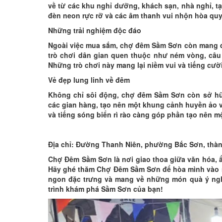
về từ các khu nghỉ dưỡng, khách sạn, nhà nghỉ, t
đèn neon rực rỡ và các âm thanh vui nhộn hòa quy
Những trải nghiệm độc đáo
Ngoài việc mua sắm, chợ đêm Sầm Sơn còn mang đ
trò chơi dân gian quen thuộc như ném vòng, câu 
Những trò chơi này mang lại niềm vui và tiếng cười
Vẻ đẹp lung linh về đêm
Không chỉ sôi động, chợ đêm Sầm Sơn còn sở hữu
các gian hàng, tạo nên một khung cảnh huyền ảo 
và tiếng sóng biển rì rào càng góp phần tạo nên 
Địa chỉ: Đường Thanh Niên, phường Bắc Sơn, thàn
Chợ Đêm Sầm Sơn là nơi giao thoa giữa văn hóa, 
Hãy ghé thăm Chợ Đêm Sầm Sơn để hòa mình vào 
ngon đặc trưng và mang về những món quà ý ngh
trình khám phá Sầm Sơn của bạn!