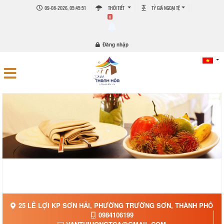
09-08-2026, 05:45:53
THỜI TIẾT
TỶ GIÁ NGOẠI TỆ
0
Đăng nhập
25 LÊ LỢI KP SƠN HẢI, PHƯỜNG TRƯỜNG SƠN, THÀNH PHỐ SẦ
0984106199