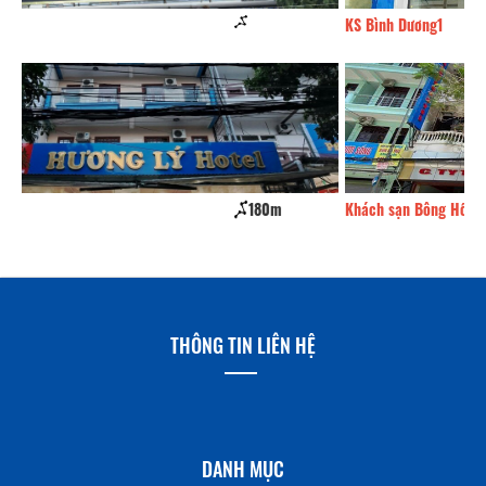
KS Hưng Thịnh
KS
KS Hương Lý
180m
Kh
THÔNG TIN LIÊN HỆ
DANH MỤC