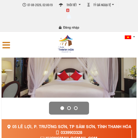
07-08-2026, 02:00:19
THỜI TIẾT
TỶ GIÁ NGOẠI TỆ
0
Đăng nhập
05 LÊ LỢI, P. TRƯỜNG SƠN, TP SẦM SƠN, TỈNH THANH HÓA
0339903328