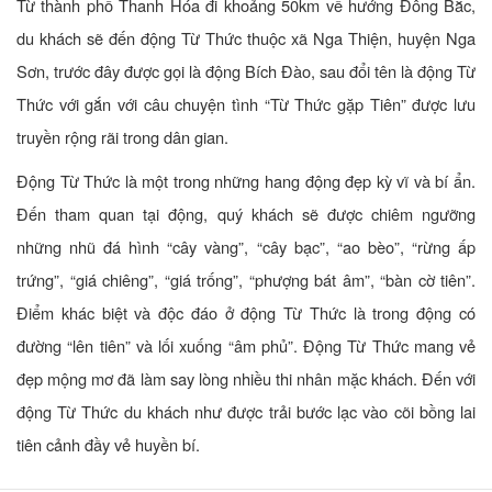
Từ thành phố Thanh Hóa đi khoảng 50km về hướng Đông Bắc,
du khách sẽ đến động Từ Thức thuộc xã Nga Thiện, huyện Nga
Sơn, trước đây được gọi là động Bích Đào, sau đổi tên là động Từ
Thức với gắn với câu chuyện tình “Từ Thức gặp Tiên” được lưu
truyền rộng rãi trong dân gian.
Động Từ Thức là một trong những hang động đẹp kỳ vĩ và bí ẩn.
Đến tham quan tại động, quý khách sẽ được chiêm ngưỡng
những nhũ đá hình “cây vàng”, “cây bạc”, “ao bèo”, “rừng ấp
trứng”, “giá chiêng”, “giá trống”, “phượng bát âm”, “bàn cờ tiên”.
Điểm khác biệt và độc đáo ở động Từ Thức là trong động có
đường “lên tiên” và lối xuống “âm phủ”. Động Từ Thức mang vẻ
đẹp mộng mơ đã làm say lòng nhiều thi nhân mặc khách. Đến với
động Từ Thức du khách như được trải bước lạc vào cõi bồng lai
tiên cảnh đầy vẻ huyền bí.