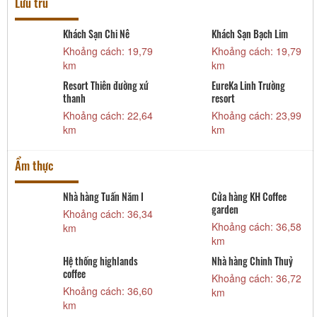
Lưu trú
ạn Chi Nê
Khách Sạn Bạch Lim
Khách sạn Q
 cách: 19,79
Khoảng cách: 19,79
Khoảng các
km
km
Thiên đường xứ
EureKa Linh Trường
Hải Tiến Reso
resort
Khoảng các
 cách: 22,64
Khoảng cách: 23,99
km
km
Ẩm thực
g Tuấn Năm I
Cửa hàng KH Coffee
Hệ thống nh
garden
Lan - Cơ sở 2
 cách: 36,34
Khoảng cách: 36,58
Khoảng các
km
km
g highlands
Nhà hàng Chinh Thuỷ
Khoảng cách: 36,72
 cách: 36,60
km
Pizza hut Vi
Hóa