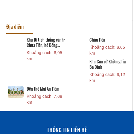
Khoảng các
km
Địa điểm
Di tích thắng cảnh:
Chùa Tiên
Di tích 
 Tiên, hồ Đồng
Khoảng cách: 6,05
Khoảng 
, động Phủ Thông
ảng cách: 6,05
km
km
Khu Căn cứ Khởi nghĩa
Đền thờ 
Ba Đình
Khoảng 
Khoảng cách: 6,12
km
km
thờ Mai An Tiêm
ảng cách: 7,66
THÔNG TIN LIÊN HỆ