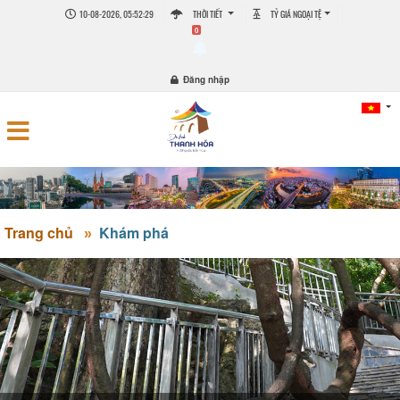
10-08-2026, 05:52:30
THỜI TIẾT
TỶ GIÁ NGOẠI TỆ
0
Đăng nhập
Trang chủ
Khám phá