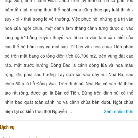
Nga Sơn, tỉnh Thanh Hóa. Chùa Tiên tuy mới có lịch sử gần 100
năm tồn tại, nhưng thực thể ngôi chùa cũng theo quy luật thịnh -
suy - bỉ - thái trong lẽ vô thường. Việc phục hồi những giá trị văn
hoá của ngôi chùa, một danh lam thắng cảnh từng được đi vào
lòng người bằng truyền thuyết và thi ca là việc làm cần thiết của
các thế hệ hôm nay và mai sau. Di tích văn hóa chùa Tiên phân
bố trên mặt bằng có tổng diện tích 66.700 m2, trên vùng đất cao
ráo, mặt trước hướng Đông Bắc là cánh đồng lúa và hoa màu
rộng lớn, phía sau hướng Tây dựa sát vào dãy núi Nhà Bà, sau
chùa 50m là hồ Đồng Vụa. Trên đỉnh núi Nhà Bà, có bàn đá thiên
tạo rất rộng, được gọi là Bàn cờ Tiên. Dừng trên đỉnh núi có thể
nhìn bao quát toàn cảnh hồ và cảnh chùa bên dưới. Ngôi chùa
hiện tại có kiến trúc thời Nguyễn ...
Xem nhiều hơn
Dịch vụ