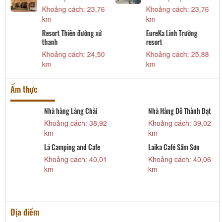
3,76
Khoảng cách: 26,56
Khoảng cách: 27,26
km
km
g
Hải Tiến Resort
Khách sạn Sao Hải Tiến
Khoảng cách: 27,59
Khoảng cách: 27,68
5,88
km
km
Ẩm thực
h Đạt
Aha Cafe Sầm Sơn
Cửa hàng KH Coffee
garden
39,02
Khoảng cách: 40,19
Khoảng cách: 40,7
km
km
n
Hệ thống highlands
Hệ thống nhà hàng Dạ
40,06
coffee
Lan - Cơ sở 2
Khoảng cách: 40,81
Khoảng cách: 41,0
km
km
Địa điểm