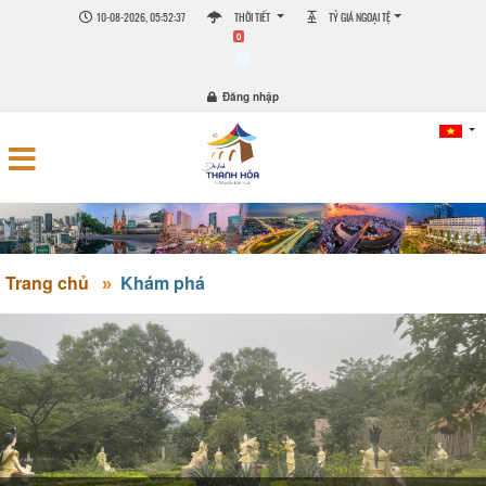
10-08-2026, 05:52:37
THỜI TIẾT
TỶ GIÁ NGOẠI TỆ
0
Đăng nhập
Trang chủ
Khám phá
CHÙA TIÊN