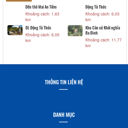
Di tích Nghè Diêm Phố
Diêm Phố
,03
Khoảng cách: 14,89
Khoảng cách: 16,9
km
km
ghĩa
Đền thờ Trần Hưng Đạo
Đền thờ Trần Hưng Đạo
Khoảng cách: 20,52
Khoảng cách: 20,5
11,77
km
km
THÔNG TIN LIÊN HỆ
DANH MỤC