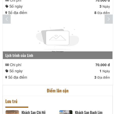
Số ngày
3
Ngày
Số địa điểm
8
Địa điểm
Lịch trình của Linh
Chi phí
70.000 đ
Số ngày
1
Ngày
Số địa điểm
3
Địa điểm
Điểm lân cận
Lưu trú
im
Khách sạn Queen
Khách sạn Wild Horse