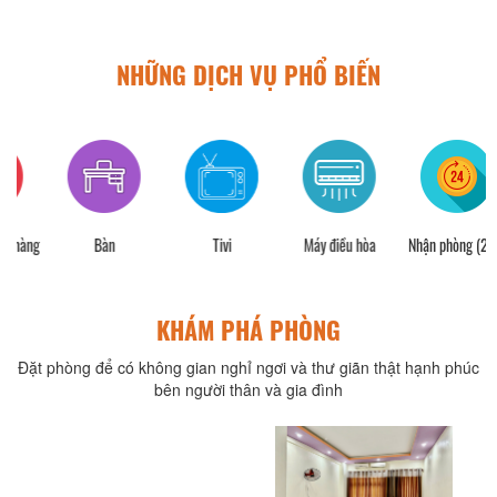
NHỮNG DỊCH VỤ PHỔ BIẾN
ng
Bàn
Tivi
Máy điều hòa
Nhận phòng (24h)
KHÁM PHÁ PHÒNG
Đặt phòng để có không gian nghỉ ngơi và thư giãn thật hạnh phúc
bên người thân và gia đình