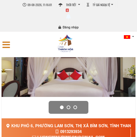
09-08-2026, 11:16:01
THỜI TIẾT
TỶ GIÁ NGOẠI TỆ
0
Đăng nhập
KHU PHỐ 6, PHƯỜNG LAM SƠN, THỊ XÃ BỈM SƠN, TỈNH THANH H
0913293934