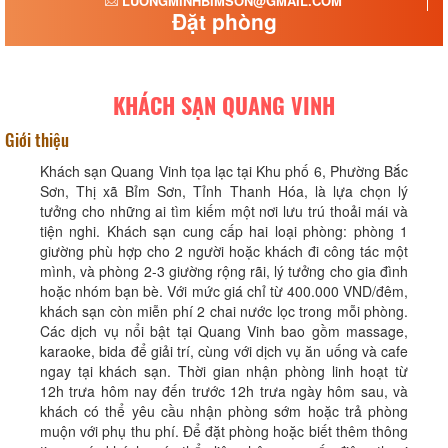
LUONGMINHBIMSON@GMAIL.COM
Đặt phòng
KHÁCH SẠN QUANG VINH
Giới thiệu
Khách sạn Quang Vinh tọa lạc tại Khu phố 6, Phường Bắc
Sơn, Thị xã Bỉm Sơn, Tỉnh Thanh Hóa, là lựa chọn lý
tưởng cho những ai tìm kiếm một nơi lưu trú thoải mái và
tiện nghi. Khách sạn cung cấp hai loại phòng: phòng 1
giường phù hợp cho 2 người hoặc khách đi công tác một
mình, và phòng 2-3 giường rộng rãi, lý tưởng cho gia đình
hoặc nhóm bạn bè. Với mức giá chỉ từ 400.000 VND/đêm,
khách sạn còn miễn phí 2 chai nước lọc trong mỗi phòng.
Các dịch vụ nổi bật tại Quang Vinh bao gồm massage,
karaoke, bida để giải trí, cùng với dịch vụ ăn uống và cafe
ngay tại khách sạn. Thời gian nhận phòng linh hoạt từ
12h trưa hôm nay đến trước 12h trưa ngày hôm sau, và
khách có thể yêu cầu nhận phòng sớm hoặc trả phòng
muộn với phụ thu phí. Để đặt phòng hoặc biết thêm thông