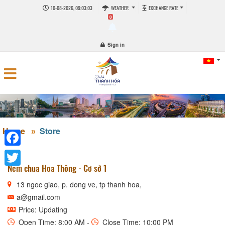
10-08-2026, 09:03:04
WEATHER
EXCHANGE RATE
0
Sign in
Home
Store
Facebook
Nem chua Hoa Thông - Cơ sở 1
Twitter
13 ngoc giao, p. dong ve, tp thanh hoa,
a@gmail.com
Price: Updating
Open Time: 8:00 AM -
Close Time: 10:00 PM