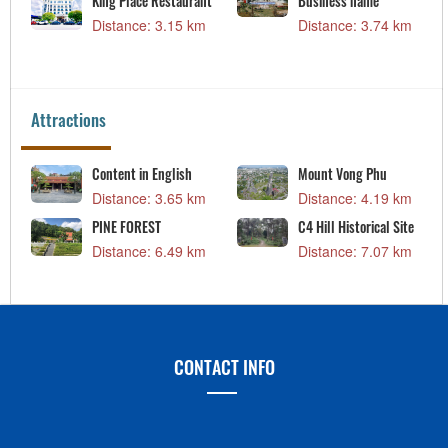
King Place Restaurant
Business name
Distance: 3.15 km
Distance: 3.74 km
Attractions
Content in English
Mount Vong Phu
Distance: 3.65 km
Distance: 4.19 km
PINE FOREST
C4 Hill Historical Site
Distance: 6.49 km
Distance: 7.07 km
CONTACT INFO