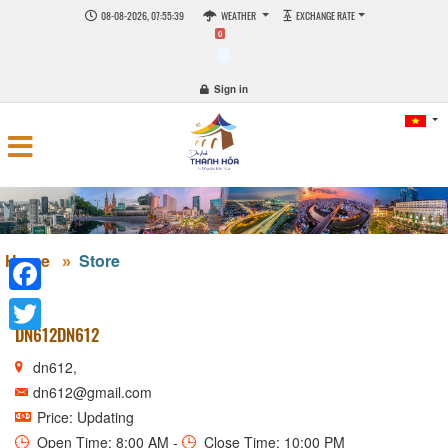
08-08-2026, 07:55:39
WEATHER
EXCHANGE RATE
0
Sign in
Home
Store
Facebook
DN612DN612
Twitter
dn612,
dn612@gmail.com
Price: Updating
Open Time: 8:00 AM -
Close Time: 10:00 PM