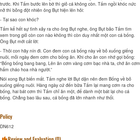
trước. Khi Tấm bước lên bờ thì giỏ cá không còn. Tấm ngồi khóc nức
nở thì bỗng đột nhiên ông Bụt hiện lên hỏi:
- Tại sao con khóc?
Tấm kể hết sự tình xảy ra cho ông Bụt nghe, ông Bụt bảo Tấm tìm
xem trong giỏ còn con nào không thì còn duy nhất một con cá bống.
Ông Bụt mới cất lời:
- Thôi con hãy nín đi. Con đem con cá bống này về bỏ xuống giếng
nuôi, mỗi ngày đem cơm cho bống ăn. Khi cho ăn con nhớ gọi bống:
“Bống bống bang bang, Lên ăn cơm vàng cơm bạc nhà ta, chớ ăn cơm
hẩm cháo hoa nhà người.”
Nói xong Bụt biến mất. Tấm nghe lời Bụt dặn nên đem Bống về bỏ
xuống giếng nuôi. Hàng ngày cứ đến bữa Tấm lại mang cơm ra cho
bống, hai bát cơm thì Tấm chỉ ăn một, để dành một bát lại cho cá
bống. Chẳng bao lâu sau, cá bống đã lớn nhanh như thổi.
Policy
DN612
Review and Evaluation (
0
)