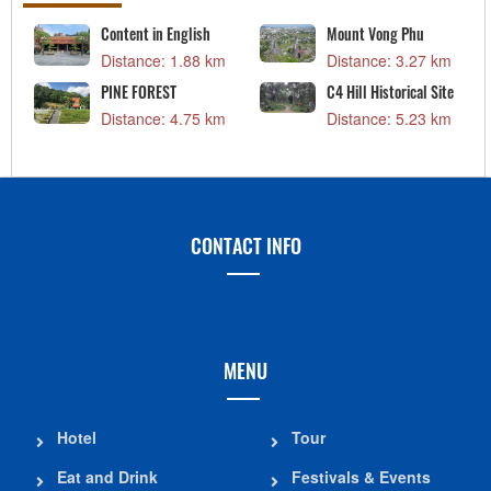
Mount Vong Phu
Content in English
Ta
Distance: 3.27 km
Distance: 5.70 km
Di
C4 Hill Historical Site
Distance: 5.23 km
CONTACT INFO
MENU
Hotel
Tour
Eat and Drink
Festivals & Events