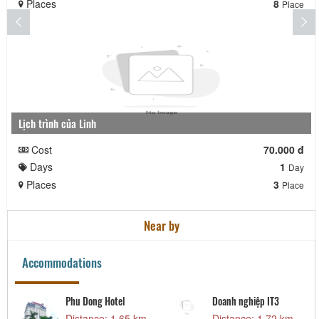
Places
8
Place
Lịch trình của Linh
Cost
70.000 đ
Days
1
Day
Places
3
Place
Near by
Accommodations
hiệp IT3
Thành Nam Hotel
Sông Quê Hot
e: 1.72 km
Distance: 7.01 km
Distance: 1