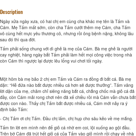
Description
Ngày xửa ngày xưa, có hai chị em cùng cha khác mẹ tên là Tấm và
Cám. Mẹ Tấm mất sớm, còn cha Tấm cưới thêm mẹ Cám, cha Tấm
vô cùng hết mực yêu thương cô, nhưng rồi ông bệnh nặng, không lâu
sau đó thì qua đời.
Tấm phải sống chung với dì ghẻ là mẹ của Cám. Bà mẹ ghẻ là người
cay nghiệt, hàng ngày bắt Tấm phải làm hết mọi công việc trong nhà
còn Cám thì ngược lại được lêu lổng vui chơi tối ngày.
Một hôm bà mẹ bảo 2 chị em Tấm và Cám ra đồng đi bắt cá. Bà mẹ
dặn: “Hễ đứa nào bắt được nhiều cá hơn sẽ được thưởng”. Tấm vâng
lời dặn của mẹ, chăm chỉ siêng năng bắt cá, chẳng chốc mà giỏ cá đã
đầy, còn Cám mải rong chơi nên đã xế chiều rồi mà Cám vẫn chưa bắt
được con nào. Thấy chị Tấm bắt được nhiều cá, Cám mới nảy ra ý
định bảo Tấm:
- Chị Tấm ơi chị Tấm. Đầu chị lấm, chị hụp cho sâu kẻo về mẹ mắng.
Tấm tin lời em mình nên để giỏ cá nhờ em coi, lội xuống ao gội đầu.
Trên bờ Cám đã trút hết giỏ cá của Tấm vào giỏ mình rồi chạy về nhà