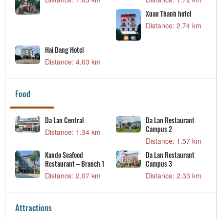
nh hotel
e: 2.74 km
Food
Da Lan Restaurant
Highlands Coffee
Bu
Campus 2
system
Di
Distance: 1.57 km
Distance: 2.33 km
Da Lan Restaurant
Campus 3
Distance: 2.33 km
Attractions