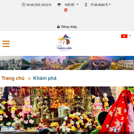
09-08-2026, 04:22:42
THỜI TIẾT
TỶ GIÁ NGOẠI TỆ
0
Đăng nhập
Trang chủ
Khám phá