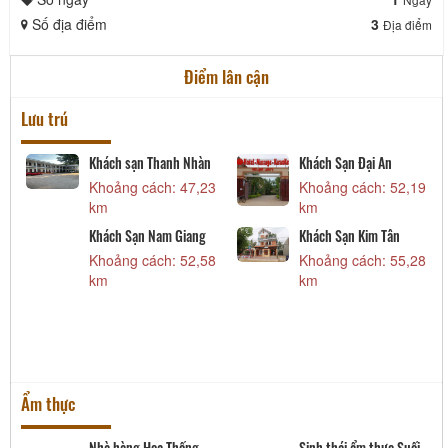
Số địa điểm
3
Địa điểm
Điểm lân cận
Lưu trú
Khách sạn Thanh Nhàn
Khách Sạn Đại An
6
Khoảng cách: 47,23
Khoảng cách: 52,19
km
km
Khách Sạn Nam Giang
Khách Sạn Kim Tân
4
Khoảng cách: 52,58
Khoảng cách: 55,28
km
km
Ẩm thực
Nhà hàng Hoa Thống
Sinh thái ẩm thực Suối