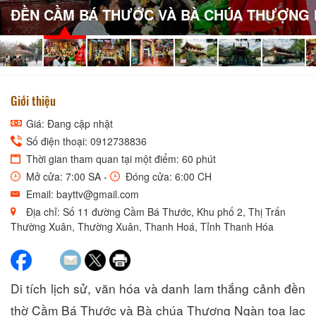
ĐỀN CẦM BÁ THƯỚC VÀ BÀ CHÚA THƯỢNG
Giới thiệu
Giá: Đang cập nhật
Số điện thoại: 0912738836
Thời gian tham quan tại một điểm: 60 phút
Mở cửa: 7:00 SA -
Đóng cửa: 6:00 CH
Email: bayttv@gmail.com
Địa chỉ: Số 11 đường Cầm Bá Thước, Khu phố 2, Thị Trấn
Thường Xuân, Thường Xuân, Thanh Hoá, Tỉnh Thanh Hóa
Di tích lịch sử, văn hóa và danh lam thắng cảnh đền
thờ Cầm Bá Thước và Bà chúa Thượng Ngàn tọa lạc