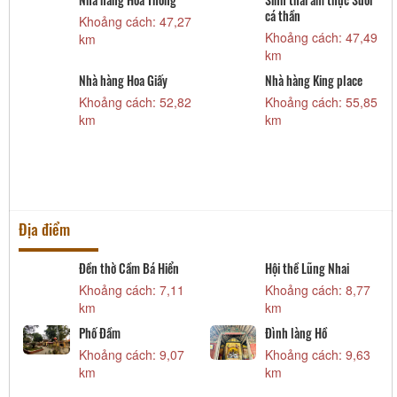
cá thần
8
Khoảng cách: 47,27
Khoảng cách: 47,49
km
km
Nhà hàng Hoa Giấy
Nhà hàng King place
3
Khoảng cách: 52,82
Khoảng cách: 55,85
km
km
Địa điểm
Đền thờ Cầm Bá Hiển
Hội thề Lũng Nhai
Khoảng cách: 7,11
Khoảng cách: 8,77
m
km
km
Phố Đầm
Đình làng Hồ
Khoảng cách: 9,07
Khoảng cách: 9,63
km
km