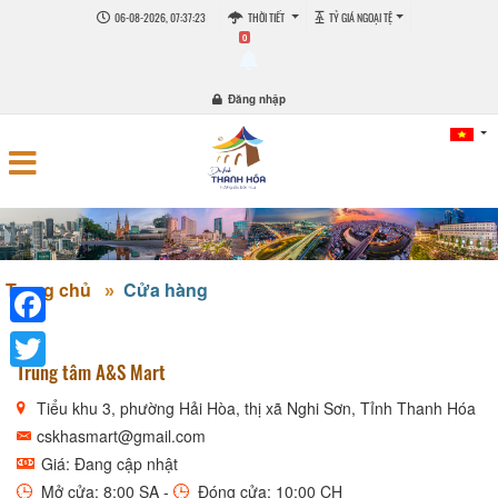
06-08-2026, 07:37:24
THỜI TIẾT
TỶ GIÁ NGOẠI TỆ
0
Đăng nhập
Trang chủ
Cửa hàng
Facebook
Trung tâm A&S Mart
Twitter
Tiểu khu 3, phường Hải Hòa, thị xã Nghi Sơn, Tỉnh Thanh Hóa
cskhasmart@gmail.com
Giá: Đang cập nhật
Mở cửa: 8:00 SA -
Đóng cửa: 10:00 CH