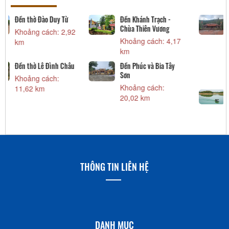
Đền thờ Đào Duy Từ
Đền Khánh Trạch -
Chùa Thiên Vương
Khoảng cách: 2,92
Khoảng cách: 4,17
km
km
Đền thờ Lê Đình Châu
Đền Phúc và Bia Tây
Sơn
Khoảng cách:
Khoảng cách:
11,62 km
20,02 km
THÔNG TIN LIÊN HỆ
DANH MỤC