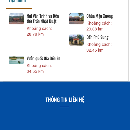
Địa điểm
Núi Văn Trinh và Đền
Chùa Mậu Xương
thờ Trần Nhật Duật
Khoảng cách:
Khoảng cách:
29,68 km
28,78 km
Đền Phủ Sung
Khoảng cách:
32,45 km
Vườn quốc Gia Bến En
Khoảng cách:
34,55 km
THÔNG TIN LIÊN HỆ