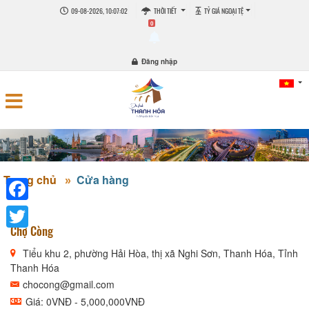
09-08-2026, 10:07:03
THỜI TIẾT
TỶ GIÁ NGOẠI TỆ
0
Đăng nhập
Trang chủ
Cửa hàng
Facebook
Chợ Còng
Twitter
Tiểu khu 2, phường Hải Hòa, thị xã Nghi Sơn, Thanh Hóa, Tỉnh
Thanh Hóa
chocong@gmail.com
Giá: 0VNĐ - 5,000,000VNĐ