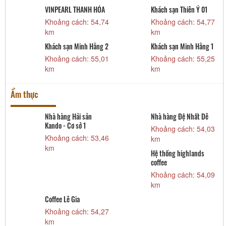
VINPEARL THANH HÓA
Khách sạn Thiên Ý 01
3
Khoảng cách: 54,74
Khoảng cách: 54,77
km
km
3
Khách sạn Minh Hằng 2
Khách sạn Minh Hằng 1
3
Khoảng cách: 55,01
Khoảng cách: 55,25
km
km
Ẩm thực
Nhà hàng Hải sản
Nhà hàng Đệ Nhất Dê
Kando - Cơ sở 1
Khoảng cách: 54,03
9
Khoảng cách: 53,46
km
km
Hệ thống highlands
coffee
2
Khoảng cách: 54,09
km
Coffee Lê Gia
Khoảng cách: 54,27
km