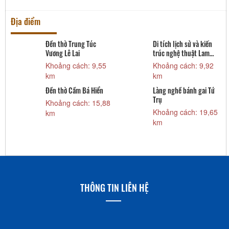
Địa điểm
Đền thờ Trung Túc
Di tích lịch sử và kiến
Vương Lê Lai
trúc nghệ thuật Lam
Kinh
Khoảng cách: 9,55
Khoảng cách: 9,92
km
km
Đền thờ Cầm Bá Hiển
Làng nghề bánh gai Tứ
Trụ
Khoảng cách: 15,88
Khoảng cách: 19,65
km
km
THÔNG TIN LIÊN HỆ