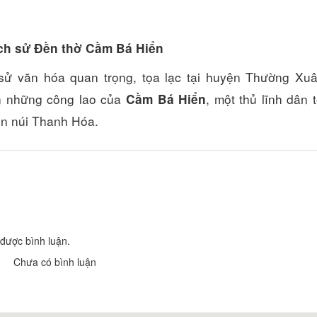
lịch sử Đền thờ Cầm Bá Hiển
Khách Sạn Lan Anh
Khách Sạn Nam 
sử văn hóa quan trọng, tọa lạc tại huyện Thường Xuâ
Khoảng cách: 18,96 km
Khoảng cách:
Khách sạn Phú Cường
ân những công lao của
, một thủ lĩnh dân 
Cầm Bá Hiển
Khách sạn Thanh
Khoảng cách: 19,67 km
ền núi Thanh Hóa.
Khoảng cách:
Khách Sạn Đức Thành
Khách Sạn Đại A
Khoảng cách: 45,92 km
Khoảng cách:
Khách sạn Sông Quê
Khách Sạn Phù 
Khoảng cách: 49,51 km
Khoảng cách:
được bình luận.
Chưa có bình luận
Nhà hàng Lam Sơn
Nhà hàng Hoa T
Khoảng cách: 18,66 km
Khoảng cách: