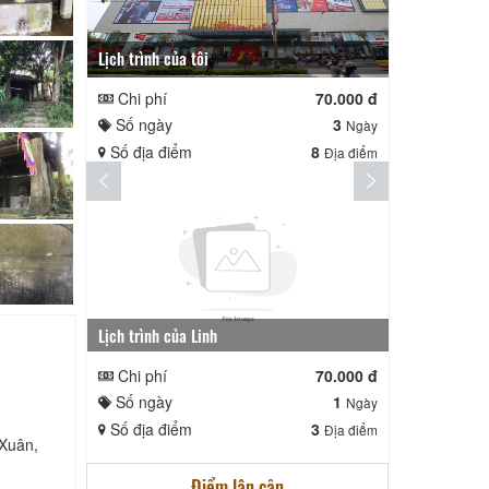
Lịch trình của tôi
Lịch trình te
Chi phí
70.000 đ
Chi phí
Số ngày
3
Số ngày
Ngày
Số địa điểm
8
Số địa điể
Địa điểm
Lịch trình của Linh
nga nè lai
Chi phí
70.000 đ
Chi phí
Số ngày
1
Số ngày
Ngày
Số địa điểm
3
Số địa điể
Địa điểm
Xuân,
Điểm lân cận