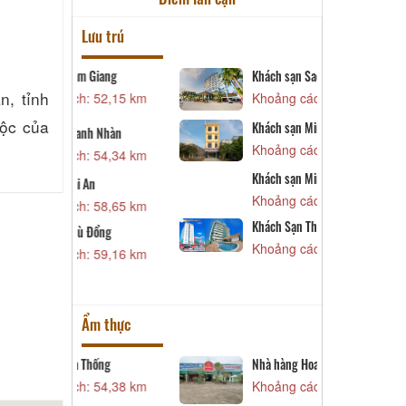
Lưu trú
Giang
Khách sạn Sao Mai
K
n, tỉnh
 52,15 km
Khoảng cách: 59,73 km
K
tộc của
Khách sạn Minh Hằng 1
 Nhàn
V
Khoảng cách: 59,76 km
 54,34 km
K
Khách sạn Minh Hằng 3
n
K
Khoảng cách: 60,10 km
 58,65 km
K
Khách Sạn Thiên Ý
Đổng
K
Khoảng cách: 60,22 km
 59,16 km
K
Ẩm thực
hống
Nhà hàng Hoa Giấy
N
n
 54,38 km
Khoảng cách: 59,28 km