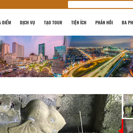
A ĐIỂM
DỊCH VỤ
TẠO TOUR
TIỆN ÍCH
PHẢN HỒI
ĐA PH