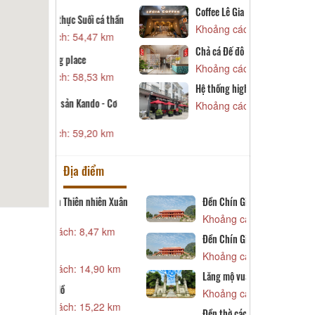
K
Coffee Lê Gia
c Suối cá thần
D
Khoảng cách: 59,62 km
 54,47 km
K
Chả cá Đế đô
C
lace
Khoảng cách: 59,80 km
K
 58,53 km
Hệ thống highlands coffee
H
 Kando - Cơ
Khoảng cách: 59,95 km
s
K
 59,20 km
Địa điểm
n nhiên Xuân
Đền Chín Gian
D
n
Khoảng cách: 16,50 km
 8,47 km
K
Đền Chín Gian
D
Khoảng cách: 16,50 km
n
 14,90 km
Lăng mộ vua Lê Dụ Tông
K
Khoảng cách: 17,50 km
Đ