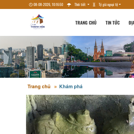
08-08-2026, 10:16:51
Thời tiết
Tỷ giá ngoại tệ
TRANG CHỦ
TIN TỨC
ĐỊ
Trang chủ
Khám phá