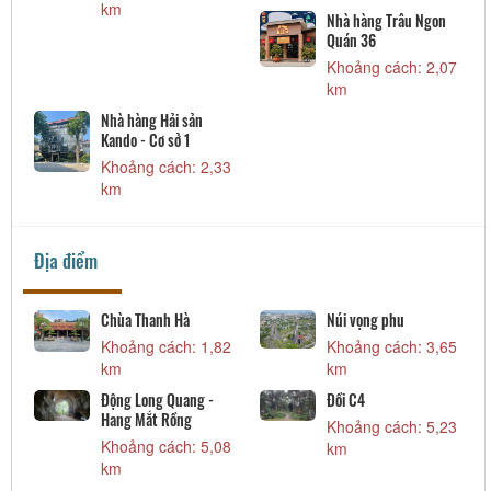
km
Nhà hàng Trâu Ngon
Quán 36
Khoảng cách: 2,07
km
Nhà hàng Hải sản
Kando - Cơ sở 1
Khoảng cách: 2,33
km
Địa điểm
Chùa Thanh Hà
Núi vọng phu
Khoảng cách: 1,82
Khoảng cách: 3,65
km
km
Động Long Quang -
Đồi C4
Hang Mắt Rồng
Khoảng cách: 5,23
Khoảng cách: 5,08
km
km