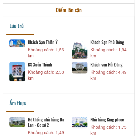
Điểm lân cận
Lưu trú
Khách Sạn Thiên Ý
Khách Sạn Phù Đổng
Khoảng cách: 1,56
Khoảng cách: 1,94
km
km
KS Xuân Thành
Khách sạn Hải Đăng
Khoảng cách: 2,50
Khoảng cách: 4,49
km
km
Ẩm thực
Hệ thống nhà hàng Dạ
Nhà hàng King place
Lan - Cơ sở 2
Khoảng cách: 1,75
Khoảng cách: 1,49
km