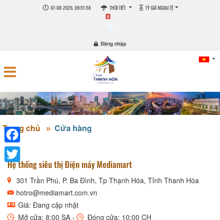
07-08-2026, 09:51:59
THỜI TIẾT
TỶ GIÁ NGOẠI TỆ
0
Đăng nhập
Trang chủ
Cửa hàng
Facebook
Hệ thống siêu thị Điện máy Mediamart
Twitter
301 Trần Phú, P. Ba Đình, Tp Thạnh Hóa, Tỉnh Thanh Hóa
hotro@mediamart.com.vn
Giá: Đang cập nhật
Mở cửa: 8:00 SA -
Đóng cửa: 10:00 CH