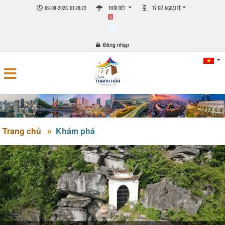
09-08-2026, 01:28:22
THỜI TIẾT
TỶ GIÁ NGOẠI TỆ
0
Đăng nhập
Trang chủ
Khám phá