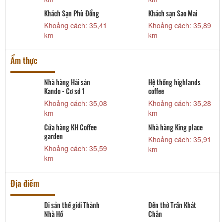
Khách Sạn Phù Đổng
Khách sạn Sao Mai
2
Khoảng cách: 35,41
Khoảng cách: 35,89
km
km
Ẩm thực
Nhà hàng Hải sản
Hệ thống highlands
Kando - Cơ sở 1
coffee
6
Khoảng cách: 35,08
Khoảng cách: 35,28
km
km
t
Cửa hàng KH Coffee
Nhà hàng King place
garden
6
Khoảng cách: 35,91
Khoảng cách: 35,59
km
km
Địa điểm
Di sản thế giới Thành
Đền thờ Trần Khát
Nhà Hồ
Chân