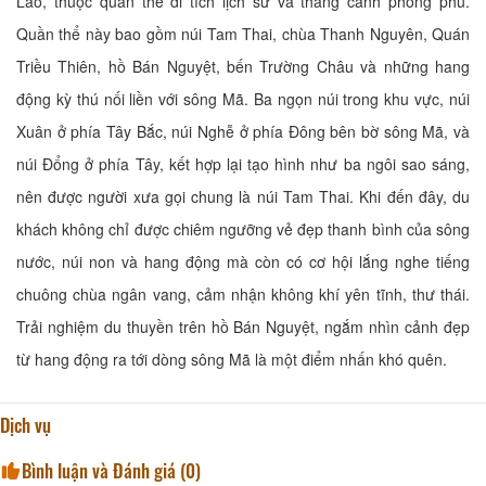
Lao, thuộc quần thể di tích lịch sử và thắng cảnh phong phú.
Quần thể này bao gồm núi Tam Thai, chùa Thanh Nguyên, Quán
Triều Thiên, hồ Bán Nguyệt, bến Trường Châu và những hang
động kỳ thú nối liền với sông Mã. Ba ngọn núi trong khu vực, núi
Xuân ở phía Tây Bắc, núi Nghễ ở phía Đông bên bờ sông Mã, và
núi Đổng ở phía Tây, kết hợp lại tạo hình như ba ngôi sao sáng,
nên được người xưa gọi chung là núi Tam Thai. Khi đến đây, du
khách không chỉ được chiêm ngưỡng vẻ đẹp thanh bình của sông
nước, núi non và hang động mà còn có cơ hội lắng nghe tiếng
chuông chùa ngân vang, cảm nhận không khí yên tĩnh, thư thái.
Trải nghiệm du thuyền trên hồ Bán Nguyệt, ngắm nhìn cảnh đẹp
từ hang động ra tới dòng sông Mã là một điểm nhấn khó quên.
Dịch vụ
Bình luận và Đánh giá (
0
)