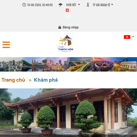
10-08-2026, 02:48:50
THỜI TIẾT
TỶ GIÁ NGOẠI TỆ
0
Đăng nhập
Trang chủ
Khám phá