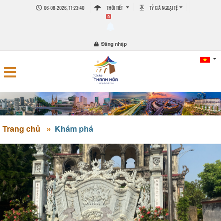
06-08-2026, 11:23:41
THỜI TIẾT
TỶ GIÁ NGOẠI TỆ
0
Đăng nhập
Trang chủ
Khám phá