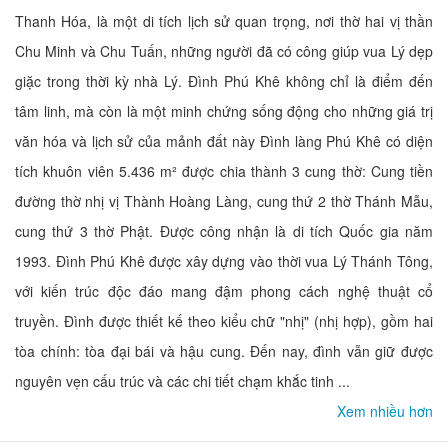
Thanh Hóa, là một di tích lịch sử quan trọng, nơi thờ hai vị thần
Chu Minh và Chu Tuấn, những người đã có công giúp vua Lý dẹp
giặc trong thời kỳ nhà Lý. Đình Phú Khê không chỉ là điểm đến
tâm linh, mà còn là một minh chứng sống động cho những giá trị
văn hóa và lịch sử của mảnh đất này Đình làng Phú Khê có diện
tích khuôn viên 5.436 m² được chia thành 3 cung thờ: Cung tiền
đường thờ nhị vị Thành Hoàng Làng, cung thứ 2 thờ Thánh Mẫu,
cung thứ 3 thờ Phật. Được công nhận là di tích Quốc gia năm
1993. Đình Phú Khê được xây dựng vào thời vua Lý Thánh Tông,
với kiến trúc độc đáo mang đậm phong cách nghệ thuật cổ
truyền. Đình được thiết kế theo kiểu chữ "nhị" (nhị hợp), gồm hai
tòa chính: tòa đại bái và hậu cung. Đến nay, đình vẫn giữ được
nguyên vẹn cấu trúc và các chi tiết chạm khắc tinh ...
Xem nhiều hơn