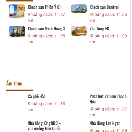
Khách sạn Thiên Ý 01
Khách sạn Central
5
Khoảng cách: 11,37
Khoảng cách: 11,55
km
km
Khách sạn Minh Hằng 3
Văn Tùng EK
Khoảng cách: 11,98
Khoảng cách: 11,99
6
km
km
Ẩm thực
Cà phê Hào
Pizza hut Vincom Thanh
Hóa
9
Khoảng cách: 11,36
Khoảng cách: 11,37
km
km
Nhà hàng KingBBQ –
Nhà Hàng Lan Ngan
vua nướng Hàn Quốc
5
Khoảng cách: 11,89