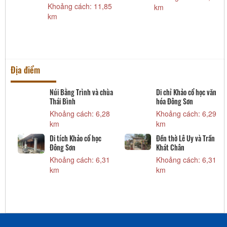
Khoảng cách: 11,85
km
km
Địa điểm
A
Núi Bằng Trình và chùa
Di chỉ Khảo cổ học văn
Thái Bình
hóa Đông Sơn
Khoảng cách: 6,28
Khoảng cách: 6,29
km
km
Di tích Khảo cổ học
Đền thờ Lê Uy và Trần
Đông Sơn
Khát Chân
Khoảng cách: 6,31
Khoảng cách: 6,31
km
km