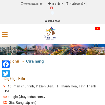
09-08-2026, 11:42:01
THỜI TIẾT
TỶ GIÁ NGOẠI TỆ
0
Đăng nhập
Trang chủ
Cửa hàng
Facebook
Chợ Điện Biên
Twitter
18 Phan chu trinh, P Điện Biên, TP Thanh Hoá, Tỉnh Thanh
Hóa
dungle@huyenduc.com.vn
Giá: Đang cập nhật