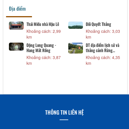
Địa điểm
Đồi Quyết Thắng
Chùa Tăng Phúc
Khoảng cách: 3,03
Khoảng cách: 4,49
km
km
DT địa điểm lịch sử và
thắng cảnh Rừng
Thông
Khoảng cách: 4,35
km
THÔNG TIN LIÊN HỆ