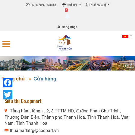
06-08-2026, 06:50:59
THỜI TIẾT
TỶ GIÁ NGOẠI TỆ
0
Đăng nhập
Trang chủ
Cửa hàng
Facebook
Siêu thị Co.opmart
Twitter
Tầng hầm, tầng 1, 2, 3 TTTM HD, đường Phan Chu Trinh,
Phường Điện Biên, Thành phố Thanh Hoá, Tỉnh Thanh Hoá, Việt
Nam, Tỉnh Thanh Hóa
thuamarlatrg@coopart.vn