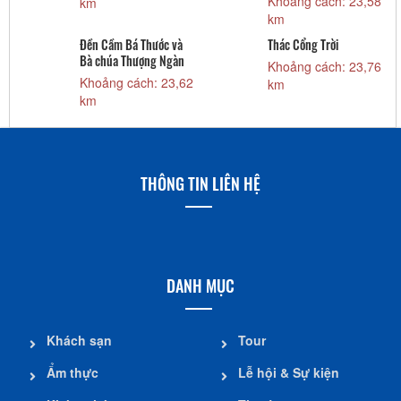
Khoảng cách: 23,58
km
km
7
Đền Cầm Bá Thước và
Thác Cổng Trời
Bà chúa Thượng Ngàn
Khoảng cách: 23,76
Khoảng cách: 23,62
km
km
THÔNG TIN LIÊN HỆ
DANH MỤC
Khách sạn
Tour
Ẩm thực
Lễ hội & Sự kiện