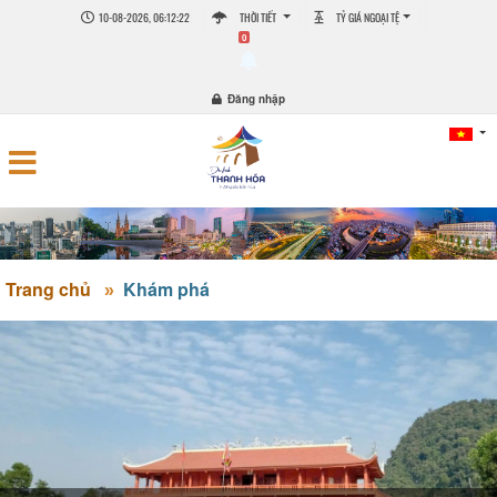
10-08-2026, 06:12:23
THỜI TIẾT
TỶ GIÁ NGOẠI TỆ
0
Đăng nhập
Trang chủ
Khám phá