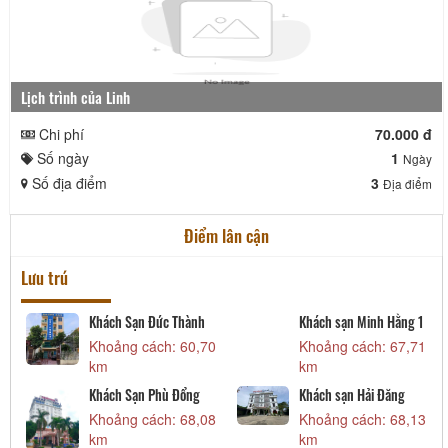
Lịch trình của Linh
Chi phí
70.000 đ
Số ngày
1
Ngày
Số địa điểm
3
Địa điểm
Điểm lân cận
Lưu trú
Khách Sạn Đức Thành
Khách sạn Minh Hằng 1
5
Khoảng cách: 60,70
Khoảng cách: 67,71
km
km
Khách Sạn Phù Đổng
Khách sạn Hải Đăng
6
Khoảng cách: 68,08
Khoảng cách: 68,13
km
km