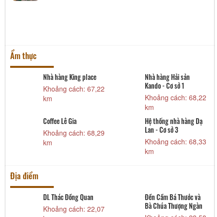
Ẩm thực
Nhà hàng King place
Nhà hàng Hải sản
Kando - Cơ sở 1
9
Khoảng cách: 67,22
Khoảng cách: 68,22
km
km
Coffee Lê Gia
Hệ thống nhà hàng Dạ
3
Lan - Cơ sở 3
Khoảng cách: 68,29
Khoảng cách: 68,33
km
km
Địa điểm
DL Thác Đồng Quan
Đền Cầm Bá Thước và
Bà Chúa Thượng Ngàn
Khoảng cách: 22,07