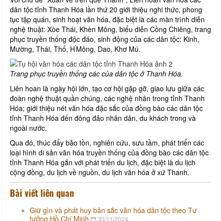
dân tộc tỉnh Thanh Hóa lần thứ 20 giới thiệu nghi thức, phong
tục tập quán, sinh hoạt văn hóa, đặc biệt là các màn trình diễn
nghệ thuật: Xòe Thái, Khèn Mông, biểu diễn Cồng Chiêng, trang
phục truyền thống độc đáo, sinh động của các dân tộc: Kinh,
'
Mường, Thái, Thổ, H
Mông, Dao, Khơ Mú.
Trang phục truyền thống các của dân tộc ở Thanh Hóa.
Liên hoan là ngày hội lớn, tạo cơ hội gặp gỡ, giao lưu giữa các
đoàn nghệ thuật quần chúng, các nghệ nhân trong tỉnh Thanh
Hóa; giới thiệu nét văn hóa đặc sắc của đồng bào các dân tộc
tỉnh Thanh Hóa đến đông đảo nhân dân, du khách trong và
ngoài nước.
Qua đó, thúc đẩy bảo tồn, nghiên cứu, sưu tầm, phát triển các
loại hình di sản văn hóa truyền thống của đồng bào các dân tộc
tỉnh Thanh Hóa gắn với phát triển du lịch, đặc biệt là du lịch
cộng đồng, du lịch về nguồn, du lịch văn hóa ở xứ Thanh.
Bài viết liên quan
Giữ gìn và phát huy bản sắc văn hóa dân tộc theo Tư
tưởng Hồ Chí Minh
30/11/2024