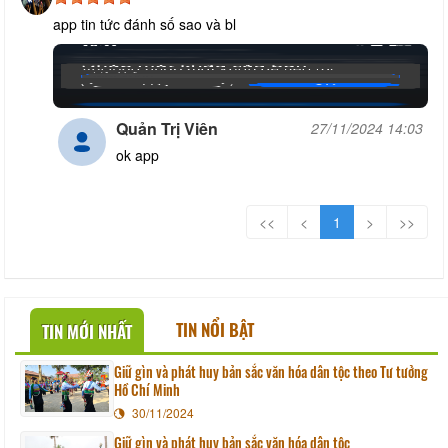
app tin tức đánh số sao và bl
Quản Trị Viên
27/11/2024 14:03
ok app
<<
<
1
>
>>
TIN NỔI BẬT
TIN MỚI NHẤT
Giữ gìn và phát huy bản sắc văn hóa dân tộc theo Tư tưởng
Hồ Chí Minh
30/11/2024
Giữ gìn và phát huy bản sắc văn hóa dân tộc