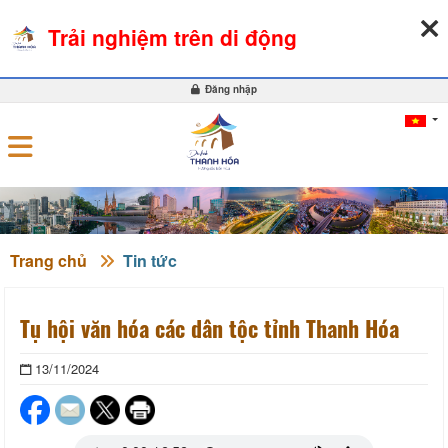
07-08-2026, 10:59:22
THỜI TIẾT
TỶ GIÁ NGOẠI TỆ
Trải nghiệm trên di động
0
Đăng nhập
Trang chủ
Tin tức
Tụ hội văn hóa các dân tộc tỉnh Thanh Hóa
13/11/2024