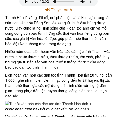
Thuyết minh
Thanh Hóa là vùng đất cổ, nơi phát hiện và là khu vực trung tâm
của nền văn hóa Đông Sơn tỏa sáng từ thuở Vua Hùng dựng
nước. Đây cùng là nơi sinh sống của 7 dân tộc anh em và mỗi
cộng đồng còn bảo tồn những sắc thái văn hóa riêng cùng bản
sắc, các giá trị văn hóa tốt đẹp, góp phần hợp thành nền văn
hóa Việt Nam thống nhất trong đa dạng.
Nhiều năm qua, Liên hoan văn hóa các dân tộc tỉnh Thanh Hóa
được tổ chức thường niên, thiết thực giữ gìn, tôn vinh, phát huy
những giá trị bản sắc văn hóa truyền thống tốt đẹp của đồng
bào các dân tộc tỉnh Thanh Hóa.
Liên hoan văn hóa các dân tộc tỉnh Thanh Hóa lần 20 tụ hội gần
1.000 nghệ nhân, diễn viên, nhạc công đến từ 27 huyện, thị xã,
thành phố tham gia các nội dung thi: trình diễn văn nghệ dân
gian, trang phục dân tộc truyền thống, công diễn các tiết mục
đặc sắc.
Nghệ nhân trình bày tiết mục hát xẩm tại liên hoan.
Với chủ đề “Xuân về trên quê Thanh”, Liên hoan văn hóa các