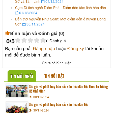
Sử và Tâm Linh
04/12/2024
Cụm Di tích nghè Diêm Phố - Điểm đến tâm linh hấp dẫn
01/12/2024
Đền thờ Nguyễn Nhữ Soạn: Một điểm đến ở huyện Đông
Sơn
30/11/2024
Bình luận và Đánh giá (
0
)
0
/5
0
Đánh giá
Bạn cần phải
Đăng nhập
hoặc
Đăng ký
tài khoản
mới để được bình luận.
Chưa có bình luận
TIN NỔI BẬT
TIN MỚI NHẤT
Giữ gìn và phát huy bản sắc văn hóa dân tộc theo Tư tưởng
Hồ Chí Minh
30/11/2024
Giữ gìn và phát huy bản sắc văn hóa dân tộc
30/11/2024