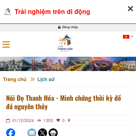
06-08-2026, 02:38:50
THỜI TIẾT
TỶ GIÁ NGOẠI TỆ
Trải nghiệm trên di động
0
Đăng nhập
Trang chủ
Lịch sử
Núi Đọ Thanh Hóa - Minh chứng thời kỳ đồ
đá nguyên thủy
01/12/2024
1355
0