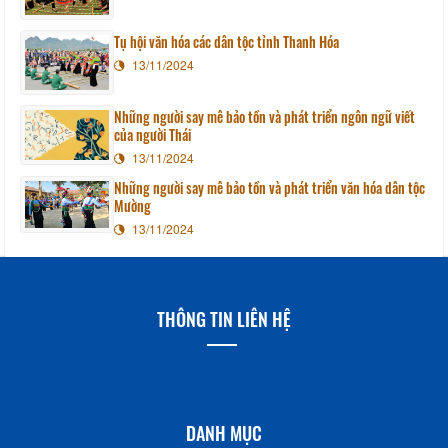
Tụ hội văn hóa các dân tộc tỉnh Thanh Hóa
13/11/2024
Những người say mê bảo tồn và phát triển ngôn ngữ viết
của người Thái
13/11/2024
Những người say mê bảo tồn và phát triển văn hóa dân tộc
Mường
13/11/2024
THÔNG TIN LIÊN HỆ
DANH MỤC