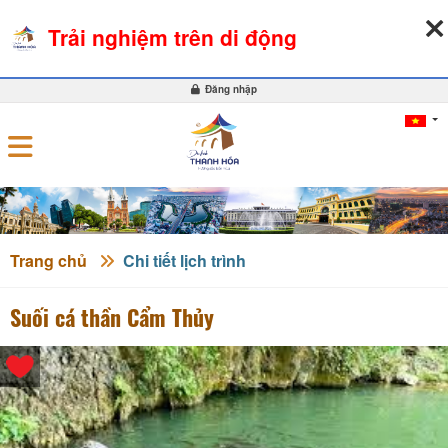
09-08-2026, 09:00:28
THỜI TIẾT
TỶ GIÁ NGOẠI TỆ
Trải nghiệm trên di động
0
Đăng nhập
Trang chủ
Chi tiết lịch trình
Suối cá thần Cẩm Thủy