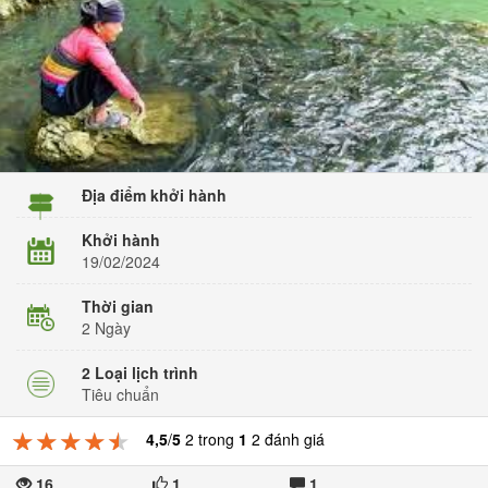
Địa điểm khởi hành
Khởi hành
19/02/2024
Thời gian
2 Ngày
2 Loại lịch trình
Tiêu chuẩn
★★★★★
★★★★★
★★★★★
4,5
/
5
2 trong
1
2 đánh giá
16
1
1