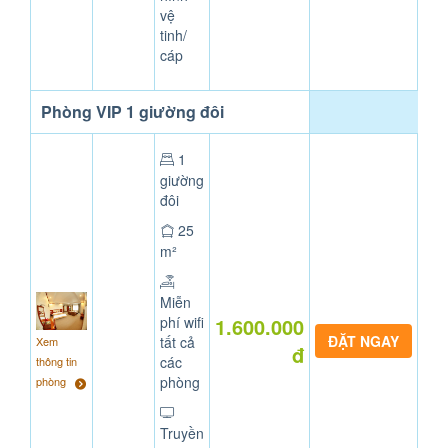
vệ
tinh/
cáp
Phòng VIP 1 giường đôi
1
giường
đôi
25
m²
Miễn
phí wifi
1.600.000
tất cả
Xem
đ
các
thông tin
phòng
phòng
Truyền