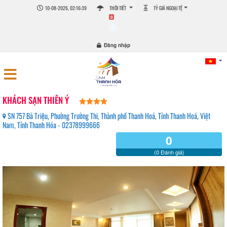
10-08-2026, 02:16:39
THỜI TIẾT
TỶ GIÁ NGOẠI TỆ
0
Đăng nhập
KHÁCH SẠN THIÊN Ý
SN 757 Bà Triệu, Phường Trường Thi, Thành phố Thanh Hoá, Tỉnh Thanh Hoá, Việt
Nam, Tỉnh Thanh Hóa - 02378999666
0
(0 Đánh giá)