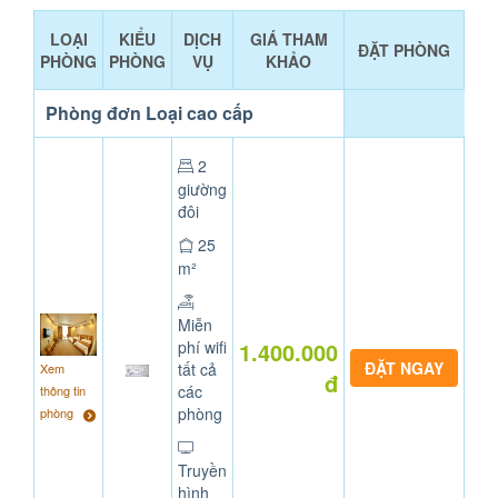
LOẠI
KIỂU
DỊCH
GIÁ THAM
ĐẶT PHÒNG
PHÒNG
PHÒNG
VỤ
KHẢO
Phòng đơn Loại cao cấp
2
giường
đôi
25
m²
Miễn
phí wifi
1.400.000
tất cả
Xem
đ
các
thông tin
phòng
phòng
Truyền
hình