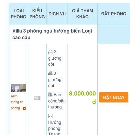
LOẠI
KIỂU
GIÁ THAM
DỊCH VỤ
ĐẶT PHÒNG
PHÒNG
PHÒNG
KHẢO
Villa 3 phòng ngủ hướng biển Loại
cao cấp
2
giường
đôi
3
giường
đôi
8.000.000
Ban
Xem
đ
công/sân
thông tin
thượng
phòng
Hướng
phòng:
Thành