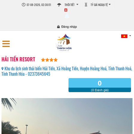
07-08-2026, 02:30:51
THỜI TIẾT
TỶ GIÁ NGOẠI TỆ
0
Đăng nhập
HẢI TIẾN RESORT
Khu du lịch sinh thái biển Hải Tiến, Xã Hoằng Tiến, Huyện Hoằng Hoá, Tỉnh Thanh Hoá,
Tỉnh Thanh Hóa - 02373645645
0
(0 Đánh giá)