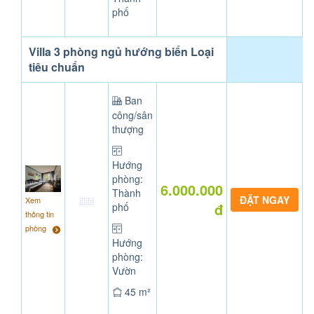
phố
Villa 3 phòng ngủ hướng biển Loại
tiêu chuẩn
Ban
công/sân
thượng
Hướng
phòng:
6.000.000
Thành
Xem
đ
phố
thông tin
phòng
Hướng
phòng:
Vườn
45 m²