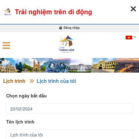
09-08-2026, 11:40:38
THỜI TIẾT
TỶ GIÁ NGOẠI TỆ
Trải nghiệm trên di động
0
Đăng nhập
Lịch trình
Lịch trình của tôi
Chọn ngày bắt đầu
Tên lịch trình