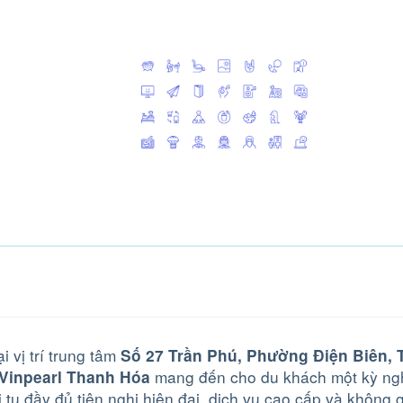
i vị trí trung tâm
Số 27 Trần Phú, Phường Điện Biên,
mang đến cho du khách một kỳ ngh
 Vinpearl Thanh Hóa
i tụ đầy đủ tiện nghi hiện đại, dịch vụ cao cấp và không g