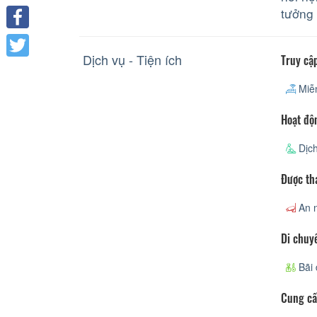
tưởng
Facebook
Dịch vụ - Tiện ích
Truy cập
Twitter
Miễn
Hoạt độ
Dịch
Được th
An n
Di chuy
Bãi 
Cung cấ