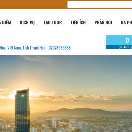
A ĐIỂM
DỊCH VỤ
TẠO TOUR
TIỆN ÍCH
PHẢN HỒI
ĐA PH
0
h Hoá, Việt Nam, Tỉnh Thanh Hóa - 02378936888
(0 Đánh g