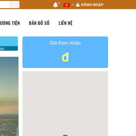
0
ĐĂNG NHẬP
ƯƠNG TIỆN
BẢN ĐỒ SỐ
LIÊN HỆ
Giá tham khảo
iá)
đ