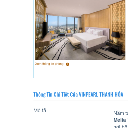
Xem thông tin phòng
Thông Tin Chi Tiết Của VINPEARL THANH HÓA
Mô tả
Nằm tạ
Melia
nơi hộ