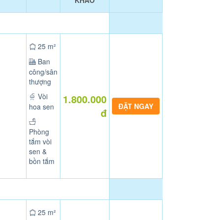
KHẢO
25 m²
Ban
công/sân
thượng
Vòi
1.800.000
hoa sen
đ
Phòng
tắm vòi
sen &
bồn tắm
25 m²