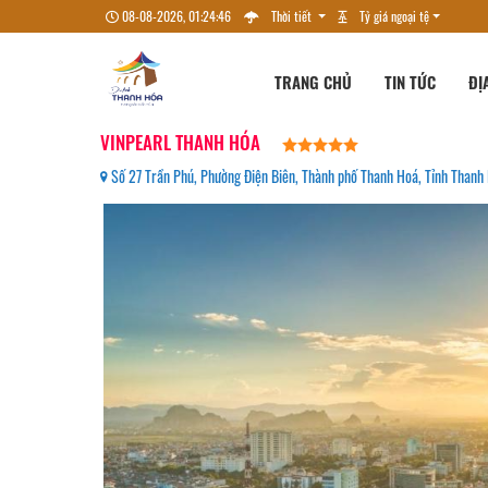
08-08-2026, 01:24:48
Thời tiết
Tỷ giá ngoại tệ
TRANG CHỦ
TIN TỨC
ĐỊ
VINPEARL THANH HÓA
Số 27 Trần Phú, Phường Điện Biên, Thành phố Thanh Hoá, Tỉnh Than