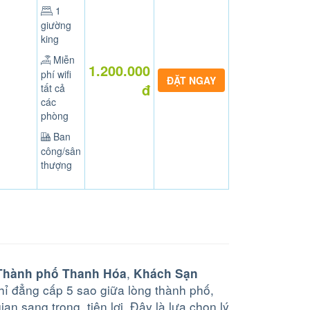
1
giường
king
Miễn
1.200.000
phí wifi
đ
tất cả
các
phòng
Ban
công/sân
thượng
,
 Thành phố Thanh Hóa
Khách Sạn
ỉ đẳng cấp 5 sao giữa lòng thành phố,
ian sang trọng, tiện lợi. Đây là lựa chọn lý