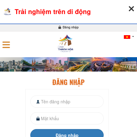
06-08-2026, 04:13:14
THỜI TIẾT
TỶ GIÁ NGOẠI TỆ
Trải nghiệm trên di động
0
Đăng nhập
ĐĂNG NHẬP
Đăng nhập