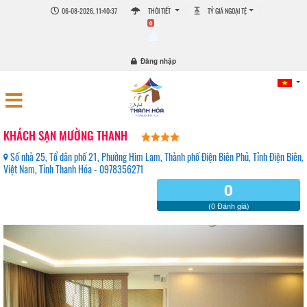
06-08-2026, 11:40:38
THỜI TIẾT
TỶ GIÁ NGOẠI TỆ
0
Đăng nhập
KHÁCH SẠN MƯỜNG THANH
Số nhà 25, Tổ dân phố 21, Phường Him Lam, Thành phố Điện Biên Phủ, Tỉnh Điện Biên,
Việt Nam, Tỉnh Thanh Hóa - 0978356271
0
(0 Đánh giá)