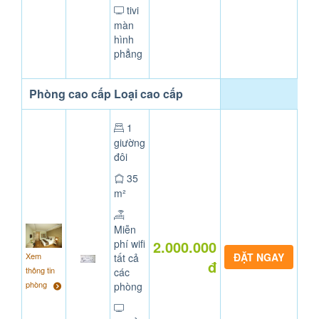
tivi
màn
hình
phẳng
Phòng cao cấp Loại cao cấp
1
giường
đôi
35
m²
Miễn
phí wifi
2.000.000
Xem
tất cả
đ
thông tin
các
phòng
phòng