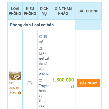
LOẠI
KIỂU
DỊCH
GIÁ THAM
ĐẶT PHÒNG
PHÒNG
PHÒNG
VỤ
KHẢO
Phòng đơn Loại cơ bản
35
m²
Miễn
phí wifi
tất cả
các
phòng
1.500.000
Xem
đ
Truyền
thông tin
hình
phòng
vệ
tinh/
cáp