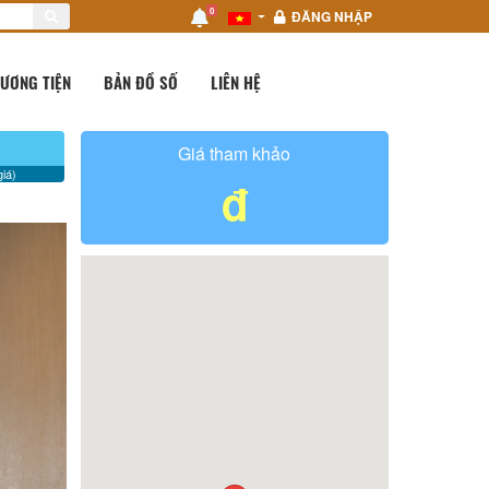
0
ĐĂNG NHẬP
ƯƠNG TIỆN
BẢN ĐỒ SỐ
LIÊN HỆ
Giá tham khảo
iá)
đ