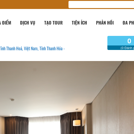
A ĐIỂM
DỊCH VỤ
TẠO TOUR
TIỆN ÍCH
PHẢN HỒI
ĐA PH
0
Tỉnh Thanh Hoá, Việt Nam, Tỉnh Thanh Hóa -
(0 Đánh g