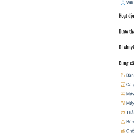
Wifi
Hoạt độ
Được th
Di chuy
Cung cấ
Bàn
Cà p
Máy 
Máy 
Th
Rèm
Ghế