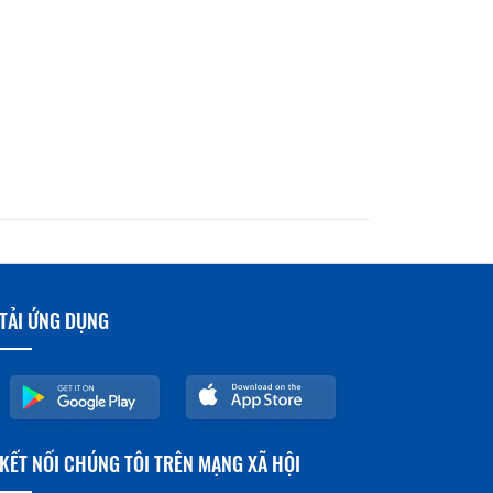
TẢI ỨNG DỤNG
KẾT NỐI CHÚNG TÔI TRÊN MẠNG XÃ HỘI