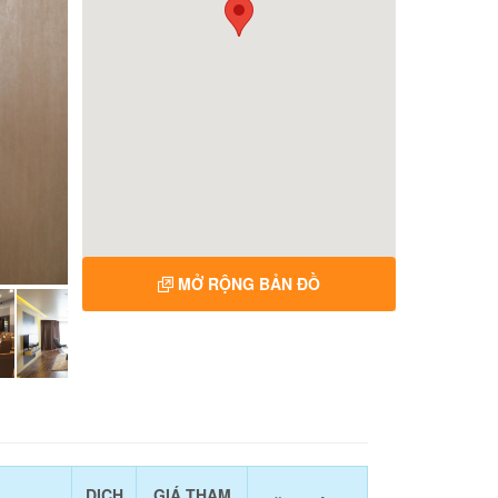
MỞ RỘNG BẢN ĐỒ
DỊCH
GIÁ THAM