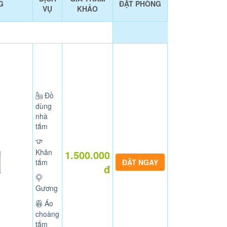
G
ĐẶT PHÒNG
VỤ
KHẢO
Đồ
dùng
nhà
tắm
Khăn
1.500.000
tắm
đ
Gương
Áo
choàng
tắm