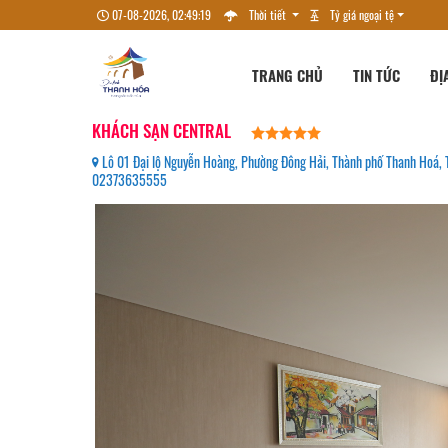
07-08-2026, 02:49:21
Thời tiết
Tỷ giá ngoại tệ
TRANG CHỦ
TIN TỨC
ĐỊ
KHÁCH SẠN CENTRAL
Lô 01 Đại lộ Nguyễn Hoàng, Phường Đông Hải, Thành phố Thanh Hoá, 
02373635555