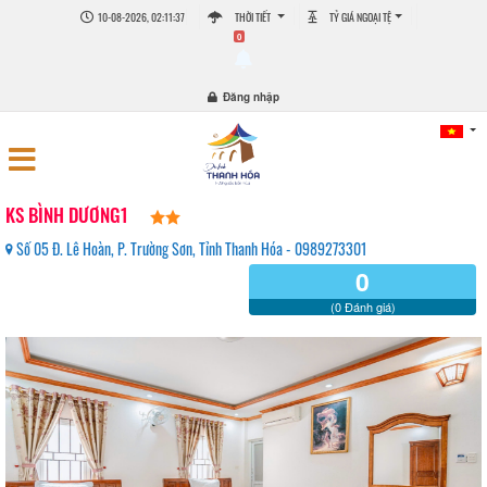
10-08-2026, 02:11:37
THỜI TIẾT
TỶ GIÁ NGOẠI TỆ
0
Đăng nhập
KS BÌNH DƯƠNG1
Số 05 Đ. Lê Hoàn, P. Trường Sơn, Tỉnh Thanh Hóa - 0989273301
0
(0 Đánh giá)