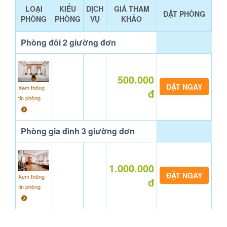
LOẠI
KIỂU
DỊCH
GIÁ THAM
ĐẶT PHÒNG
PHÒNG
PHÒNG
VỤ
KHẢO
Phòng đôi 2 giường đơn
500.000
Xem thông
đ
tin phòng
Phòng gia đình 3 giường đơn
1.000.000
Xem thông
đ
tin phòng