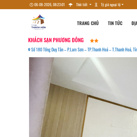
06-08-2026, 08:23:02
Thời tiết
Tỷ giá ngoại tệ
TRANG CHỦ
TIN TỨC
ĐỊ
KHÁCH SẠN PHƯƠNG ĐÔNG
Số 180 Tống Duy Tân – P.Lam Sơn – TP.Thanh Hoá – T.Thanh Hoá, Tỉ