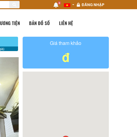
0
ĐĂNG NHẬP
ƯƠNG TIỆN
BẢN ĐỒ SỐ
LIÊN HỆ
Giá tham khảo
iá)
đ