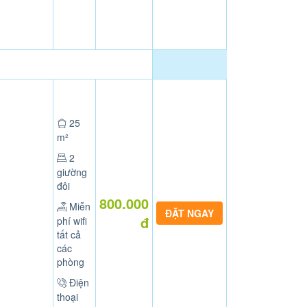
25
m²
2
giường
đôi
800.000
Miễn
đ
phí wifi
tất cả
các
phòng
Điện
thoại