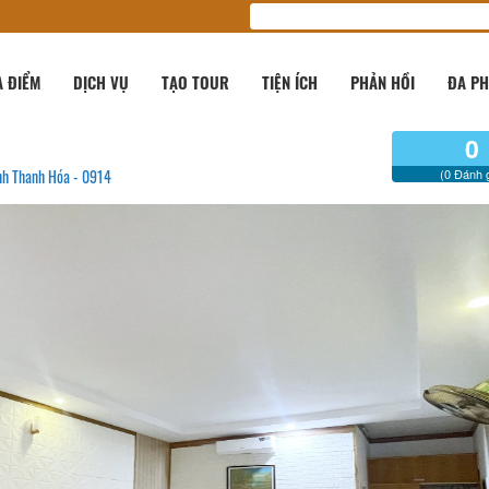
A ĐIỂM
DỊCH VỤ
TẠO TOUR
TIỆN ÍCH
PHẢN HỒI
ĐA PH
0
nh Thanh Hóa - 0914
(0 Đánh g