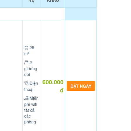
VỤ
KHẢO
25
m²
2
giường
đôi
600.000
Điện
đ
thoại
Miễn
phí wifi
tất cả
các
phòng