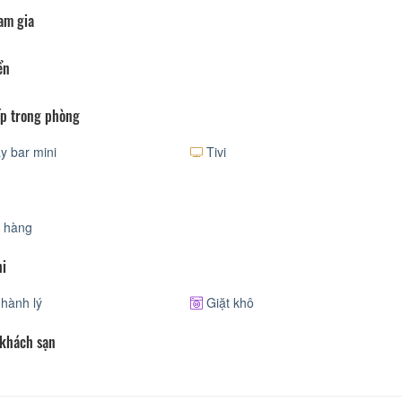
am gia
ển
p trong phòng
 bar mini
Tivi
 hàng
hi
hành lý
Giặt khô
 khách sạn