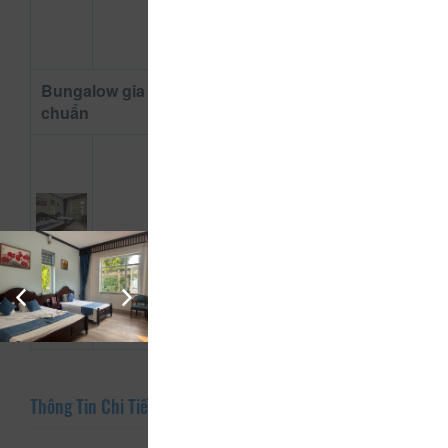
giường
đôi
Bungalow gia đình Loại tiêu
chuẩn
25
m²
Bàn
800.000
là
Xem
đ
Tủ
thông tin
áo
phòng
Bàn
Thông Tin Chi Tiết Của Resort Thiên Đường Xứ Thanh