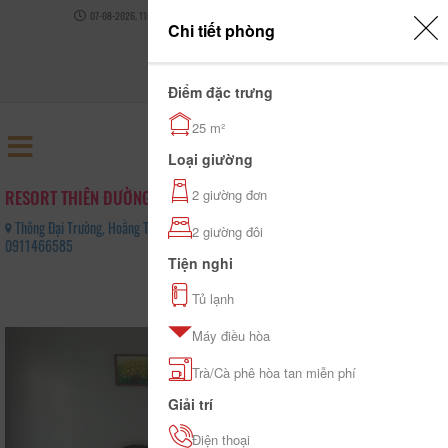
07-08-2026, 11:06:51
THỜI TIẾT
TỶ GIÁ NGOẠI TỆ
Chi tiết phòng
0
Điểm đặc trưng
Đăng nhập
25 m²
Loại giường
RESORT THIÊN ĐƯỜNG XỨ THANH
2 giường đơn
Thông Đại Trường, Hoằng Trường, Hoằng Hóa, Thanh Hóa, Tỉnh Thanh Hóa -
2 giường đôi
0911466585
Tiện nghi
0
Tủ lạnh
(0 Đánh giá)
Máy điều hòa
Trà/Cà phê hòa tan miễn phí
Giải trí
Điện thoại