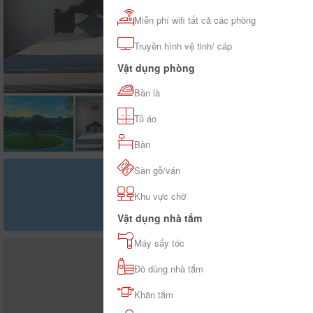
Miễn phí wifi tất cả các phòng
Truyền hình vệ tinh/ cáp
Vật dụng phòng
Bàn là
Tủ áo
Bàn
Sàn gỗ/ván
Giá tham khảo
đ
Khu vực chờ
Vật dụng nhà tắm
Máy sấy tóc
Đồ dùng nhà tắm
Khăn tắm