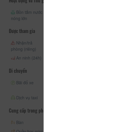
Hoạt động và Thư giãn
Bồn tắm nước
Phòng sauna
nóng lớn
Được tham gia
Nhận/trả
Quầy lễ tân
Nhận phòng
phòng (riêng)
(24h)
(24h)
An ninh (24h)
Di chuyển
Bãi đổ xe
Xe đưa đón
Bãi đậu xe có
nhân viên
Dịch vụ taxi
Cung cấp trong phòng
Bàn
Máy điều hòa
Điện thoại
Quầy bar mini
Tivi