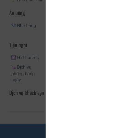
Ăn uống
Nhà hàng
Phục vụ
Quán cà phê
phòng
Tiện nghi
Giữ hành lý
Thang máy
Dịch vụ giặt là
Dịch vụ
Giặt khô
phòng hàng
ngày
Dịch vụ khách sạn