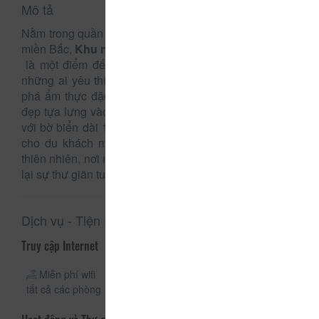
Mô tả
Nằm trong quần thể khu du lịch sinh thái biển lớn nhất
miền Bắc,
Khu nghỉ dưỡng Thiên Đường Xứ Thanh
là một điểm đến mới mẻ, hoang sơ và lý tưởng cho
những ai yêu thích nghỉ dưỡng, du lịch biển và khám
phá ẩm thực đặc trưng của Xứ Thanh. Với vị trí tuyệt
đẹp tựa lưng vào núi Linh Trường hùng vĩ và tiếp giáp
với bờ biển dài 12 km, khu nghỉ dưỡng này mang đến
cho du khách một không gian yên bình, gần gũi với
thiên nhiên, nơi mà mọi ưu phiền đều tan biến, chỉ còn
lại sự thư giãn tuyệt đối.
Dịch vụ - Tiện ích
Truy cập Internet
Miễn phí wifi
Wifi công
tất cả các phòng
cộng