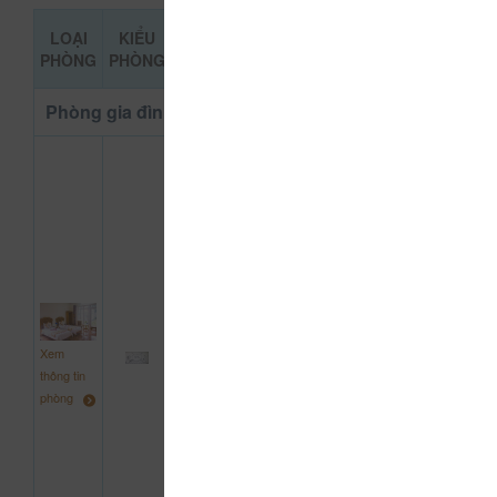
LOẠI
KIỂU
DỊCH
GIÁ THAM
ĐẶT PHÒNG
PHÒNG
PHÒNG
VỤ
KHẢO
Phòng gia đình Loại cao cấp
Phòng
tắm
vòi
sen &
bồn
tắm
2
1.000.000
Xem
giường
đ
thông tin
đôi
phòng
2
giường
đơn
3