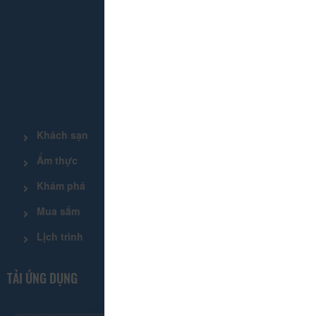
THÔNG TIN LIÊN HỆ
DANH MỤC
Khách sạn
Tour
Ẩm thực
Lễ hội & Sự kiện
Khám phá
Tin tức
Mua sắm
Giới thiệu
Lịch trình
Tiện ích
TẢI ỨNG DỤNG