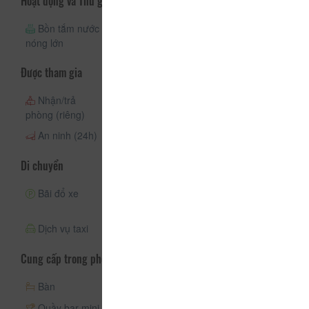
Hoạt động và Thư giãn
Bồn tắm nước
Phòng sauna
nóng lớn
Được tham gia
Nhận/trả
Quầy lễ tân
Nhận phòng
phòng (riêng)
(24h)
(24h)
An ninh (24h)
Di chuyển
Bãi đổ xe
Xe đưa đón
Bãi đậu xe có
nhân viên
Dịch vụ taxi
Cung cấp trong phòng
Bàn
Máy điều hòa
Điện thoại
Quầy bar mini
Tivi