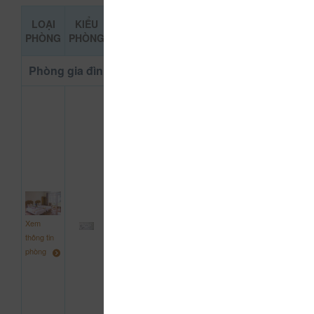
LOẠI
KIỂU
DỊCH
GIÁ THAM
ĐẶT PHÒNG
PHÒNG
PHÒNG
VỤ
KHẢO
Phòng gia đình Loại cao cấp
Phòng
tắm
vòi
sen &
bồn
tắm
2
1.000.000
Xem
giường
đ
thông tin
đôi
phòng
2
giường
đơn
3