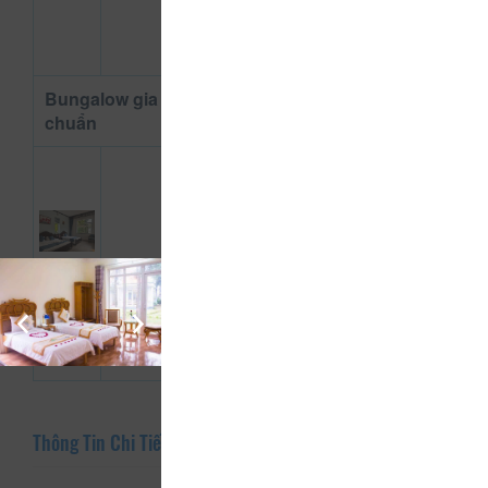
giường
đôi
Bungalow gia đình Loại tiêu
chuẩn
25
m²
Bàn
800.000
là
Xem
đ
Tủ
thông tin
áo
phòng
Bàn
Thông Tin Chi Tiết Của Resort Thiên Đường Xứ Thanh