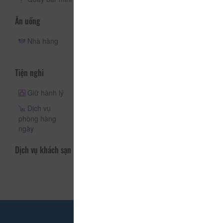
Ăn uống
Nhà hàng
Phục vụ
Quán cà phê
phòng
Tiện nghi
Giữ hành lý
Thang máy
Dịch vụ giặt là
Dịch vụ
Giặt khô
phòng hàng
ngày
Dịch vụ khách sạn