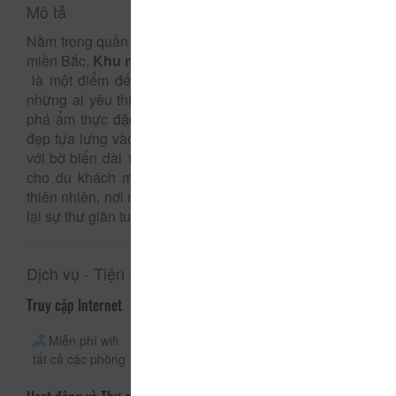
Mô tả
Nằm trong quần thể khu du lịch sinh thái biển lớn nhất
miền Bắc,
Khu nghỉ dưỡng Thiên Đường Xứ Thanh
là một điểm đến mới mẻ, hoang sơ và lý tưởng cho
những ai yêu thích nghỉ dưỡng, du lịch biển và khám
phá ẩm thực đặc trưng của Xứ Thanh. Với vị trí tuyệt
đẹp tựa lưng vào núi Linh Trường hùng vĩ và tiếp giáp
với bờ biển dài 12 km, khu nghỉ dưỡng này mang đến
cho du khách một không gian yên bình, gần gũi với
thiên nhiên, nơi mà mọi ưu phiền đều tan biến, chỉ còn
lại sự thư giãn tuyệt đối.
Dịch vụ - Tiện ích
Truy cập Internet
Miễn phí wifi
Wifi công
tất cả các phòng
cộng