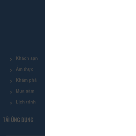
THÔNG TIN LIÊN HỆ
DANH MỤC
Khách sạn
Tour
Ẩm thực
Lễ hội & Sự kiện
Khám phá
Tin tức
Mua sắm
Giới thiệu
Lịch trình
Tiện ích
TẢI ỨNG DỤNG