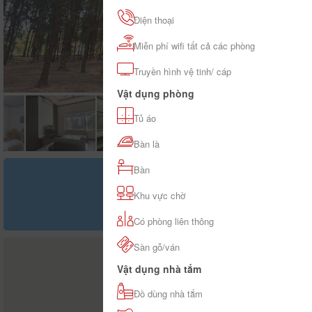
Điện thoại
Miễn phí wifi tất cả các phòng
Truyền hình vệ tinh/ cáp
Vật dụng phòng
Tủ áo
Bàn là
Bàn
Giá tham khảo
đ
Khu vực chờ
Có phòng liên thông
Sàn gỗ/ván
Vật dụng nhà tắm
Đồ dùng nhà tắm