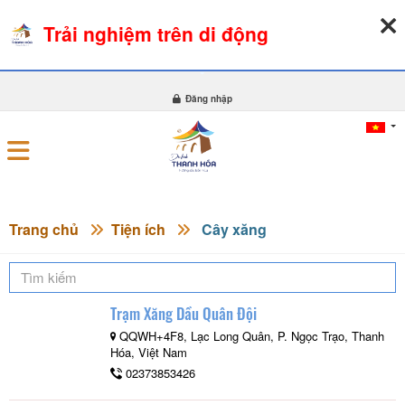
Trải nghiệm trên di động
06-08-2026, 08:42:24
THỜI TIẾT
TỶ GIÁ NGOẠI TỆ
0
Đăng nhập
Trang chủ
Tiện ích
Cây xăng
Trạm Xăng Dầu Quân Đội
QQWH+4F8, Lạc Long Quân, P. Ngọc Trạo, Thanh
Hóa, Việt Nam
02373853426