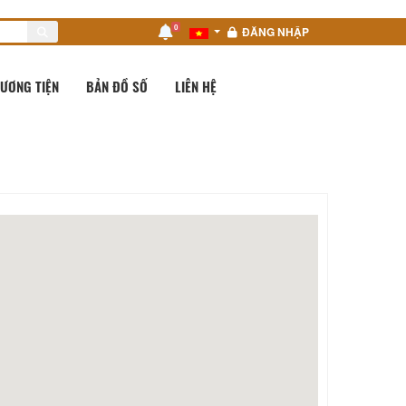
0
ĐĂNG NHẬP
ƯƠNG TIỆN
BẢN ĐỒ SỐ
LIÊN HỆ