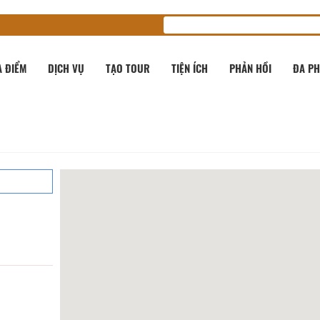
A ĐIỂM
DỊCH VỤ
TẠO TOUR
TIỆN ÍCH
PHẢN HỒI
ĐA PH