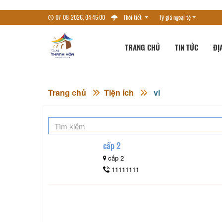
07-08-2026, 04:45:00
Thời tiết
Tỷ giá ngoại tệ
TRANG CHỦ
TIN TỨC
ĐỊ
Trang chủ
Tiện ích
vi
cấp 2
cấp 2
11111111