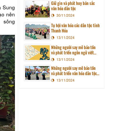
Giữ gìn và phát huy bản sắc
n Sung
văn hóa dân tộc
ạo nên
30/11/2024
bờ sông
Tụ hội văn hóa các dân tộc tỉnh
Thanh Hóa
13/11/2024
Những người say mê bảo tồn
và phát triển ngôn ngữ viết
của người Thái
13/11/2024
Những người say mê bảo tồn
và phát triển văn hóa dân tộc
Mường
13/11/2024