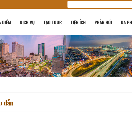
A ĐIỂM
DỊCH VỤ
TẠO TOUR
TIỆN ÍCH
PHẢN HỒI
ĐA PH
p dẫn