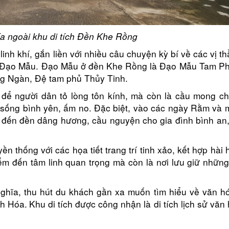
a ngoài khu di tích Đền Khe Rồng
linh khí, gắn liền với nhiều câu chuyện kỳ bí về các vị t
hờ Đạo Mẫu. Đạo Mẫu ở đền Khe Rồng là Đạo Mẫu Tam P
g Ngàn, Đệ tam phủ Thủy Tinh.
p để người dân tỏ lòng tôn kính, mà còn là cầu mong c
 sống bình yên, ấm no. Đặc biệt, vào các ngày Rằm và
 đến đền dâng hương, cầu nguyện cho gia đình bình an,
 thống với các họa tiết trang trí tinh xảo, kết hợp hài 
ểm đến tâm linh quan trọng mà còn là nơi lưu giữ những 
hĩa, thu hút du khách gần xa muốn tìm hiểu về văn hóa
nh Hóa.
Khu di tích được công nhận là di tích lịch sử văn