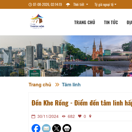
07-08-2026, 02:14:20
Thời tiết
Tỷ giá ngoại tệ
TRANG CHỦ
TIN TỨC
ĐỊ
Trang chủ
Tâm linh
Đền Khe Rồng - Điểm đến tâm linh hấ
30/11/2024
682
0