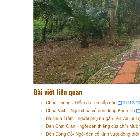
Bài viết liên quan
Chùa Thông - Điểm du lịch hấp dẫn
01/12/2
Chùa Vích - Ngôi chùa cổ bên dòng Kênh De
Bà chúa Trầm - người phụ nữ gắn liền với Lê 
Đền Chín Gian - ngôi đền thiêng của chín Mư
Đền Đồng Cổ- Ngôi đền cổ kính vượt dòng thời