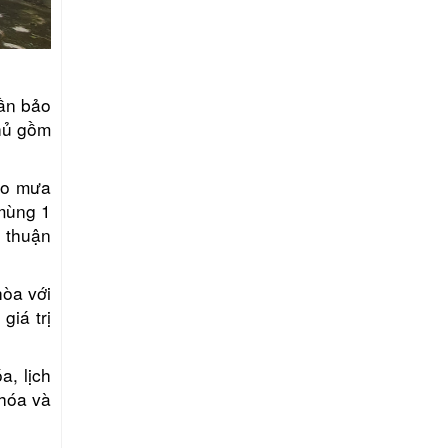
hần bảo
hủ gồm
ho mưa
 mùng 1
 thuận
hòa với
giá trị
, lịch
 hóa và